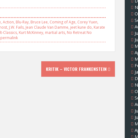
D
N
O
S
e
,
Action
,
Blu-Ray
,
Bruce Lee
,
Coming of Age
,
Corey Yuen
,
A
host
,
J.W. Fails
,
Jean Claude Van Damme
,
jeet kune do
,
Karate
lt-Classics
,
Kurt McKinney
,
martial arts
,
No Retreat No
J
permalink
J
M
A
M
F
KRITIK – VICTOR FRANKENSTEIN
J
D
N
O
S
A
J
J
M
A
M