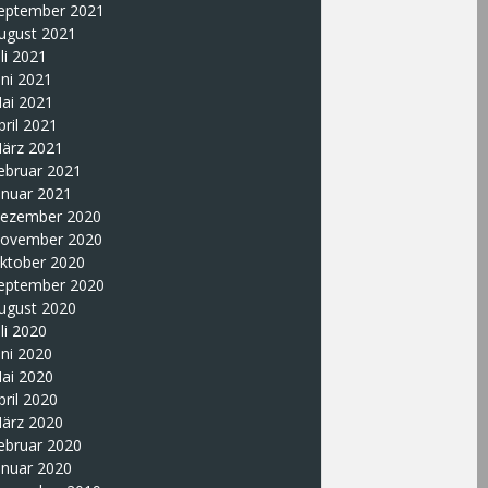
eptember 2021
ugust 2021
uli 2021
uni 2021
ai 2021
pril 2021
ärz 2021
ebruar 2021
anuar 2021
ezember 2020
ovember 2020
ktober 2020
eptember 2020
ugust 2020
uli 2020
uni 2020
ai 2020
pril 2020
ärz 2020
ebruar 2020
anuar 2020