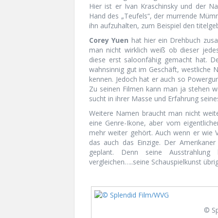
Hier ist er Ivan Kraschinsky und der 
Hand des „Teufels“, der murrende Mümm
ihn aufzuhalten, zum Beispiel den titel
Corey Yuen
hat hier ein Drehbuch zus
man nicht wirklich weiß ob dieser jede
diese erst saloonfähig gemacht hat. D
wahnsinnig gut im Geschäft, westliche 
kennen. Jedoch hat er auch so Powergu
Zu seinen Filmen kann man ja stehen wi
sucht in ihrer Masse und Erfahrung seine
Weitere Namen braucht man nicht weit
eine Genre-Ikone, aber vom eigentliche
mehr weiter gehört. Auch wenn er wie 
das auch das Einzige. Der Amerikaner 
geplant. Denn seine Ausstrahlung
vergleichen…..seine Schauspielkunst übri
© Sp