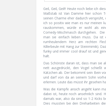
Geil, Geil, Geil!! Heute noch liebe ich 
Maßstab ist Van Damme hier schon Tei
seinen Charme eher dadurch versprüht, 
ich so positiv wie man es nur meinen k
rauskommen, würde er wohl als eine
Comedy-Mischmasch durchgehen. Die Sto
man sie einfach lieben muss. Da ist 
rumheulendem Herz am rechten Fleck)
Killerbeule mit Hang zur Steinmimik). Da
funky und immer cool drauf ist und gener
halt.
Das Schönste daran ist, dass man sie al
nett ausgedrückt, den Vogel schießt w
Kätzchen ab. Der bekommt sein Bein v
und darf von da an seinem Sohn vorheu
erlernen. Leute das müsst ihr gesehen hab
Was die Kämpfe ansich angeht kann ma
dabei ist, heute noch ansehnlich sind. 
damals war, also da sind so 1-2 Kicks be
Dies mussten bei den Dreharbeiten di