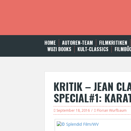
S
k
i
p
t
o
c
HOME
AUTOREN-TEAM
FILMKRITIKEN
o
WUZI BOOKS
KULT-CLASSICS
FILMBÜ
n
t
e
n
t
KRITIK – JEAN C
SPECIAL#1: KARA
September 18, 2016
Florian Wurfbaum