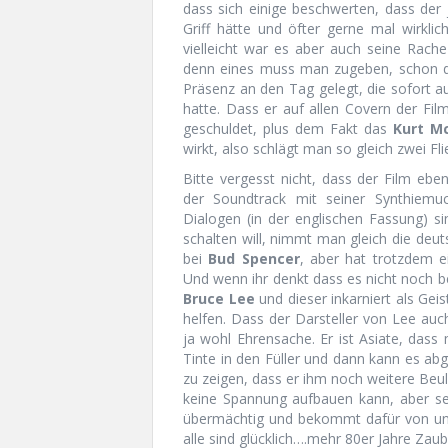
dass sich einige beschwerten, dass de
Griff hätte und öfter gerne mal wirkli
vielleicht war es aber auch seine Rache
denn eines muss man zugeben, schon d
Präsenz an den Tag gelegt, die sofort a
hatte. Dass er auf allen Covern der Fil
geschuldet, plus dem Fakt das
Kurt M
wirkt, also schlägt man so gleich zwei Fl
Bitte vergesst nicht, dass der Film e
der Soundtrack mit seiner Synthiemu
Dialogen (in der englischen Fassung) 
schalten will, nimmt man gleich die deuts
bei
Bud Spencer
, aber hat trotzdem e
Und wenn ihr denkt dass es nicht noch
Bruce Lee
und dieser inkarniert als Ge
helfen. Dass der Darsteller von Lee auc
ja wohl Ehrensache. Er ist Asiate, dass
Tinte in den Füller und dann kann es ab
zu zeigen, dass er ihm noch weitere Beul
keine Spannung aufbauen kann, aber s
übermächtig und bekommt dafür von un
alle sind glücklich….mehr 80er Jahre Zaub