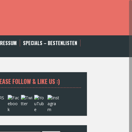
PRESSUM
SPECIALS – BESTENLISTEN
EASE FOLLOW & LIKE US :)