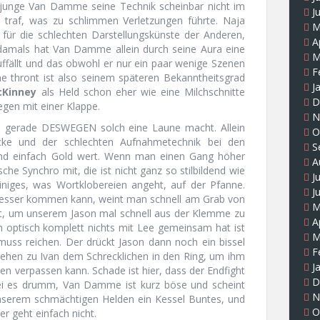
r junge Van Damme seine Technik scheinbar nicht im
J
ch traf, was zu schlimmen Verletzungen führte. Naja
M
 für die schlechten Darstellungskünste der Anderen,
A
amals hat Van Damme allein durch seine Aura eine
M
uffällt und das obwohl er nur ein paar wenige Szenen
F
me thront ist also seinem späteren Bekanntheitsgrad
J
cKinney
als Held schon eher wie eine Milchschnitte
D
iegen mit einer Klappe.
N
ben gerade DESWEGEN solch eine Laune macht. Allein
O
cke und der schlechten Aufnahmetechnik bei den
S
sind einfach Gold wert. Wenn man einen Gang höher
A
che Synchro mit, die ist nicht ganz so stilbildend wie
J
iniges, was Wortklobereien angeht, auf der Pfanne.
J
 besser kommen kann, weint man schnell am Grab von
M
ist, um unserem Jason mal schnell aus der Klemme zu
A
h optisch komplett nichts mit Lee gemeinsam hat ist
M
 muss reichen. Der drückt Jason dann noch ein bissel
F
gehen zu Ivan dem Schrecklichen in den Ring, um ihm
J
en verpassen kann. Schade ist hier, dass der Endfight
D
ei es drumm, Van Damme ist kurz böse und scheint
N
serem schmächtigen Helden ein Kessel Buntes, und
O
er geht einfach nicht.