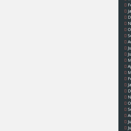
F
J
D
N
O
S
A
J
J
M
A
M
F
J
D
N
O
S
A
J
J