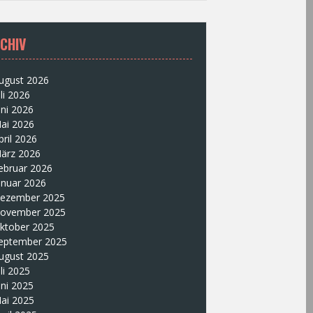
CHIV
ugust 2026
uli 2026
uni 2026
ai 2026
pril 2026
ärz 2026
ebruar 2026
anuar 2026
ezember 2025
ovember 2025
ktober 2025
eptember 2025
ugust 2025
uli 2025
uni 2025
ai 2025