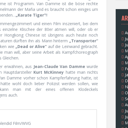
Name ist Programm. Van Damme ist die böse rechte
elmann der Mafia und es braucht schon einiges um
gebenden…
„Karate Tiger“
!!
AR
ammengezimmert und einen Film inszeniert, bei dem
s einzelne Klischee der 80er atmen will, oder ob er
A
er Hongkong Chinese ist übrigens auch heute noch
J
Naturen dürften ihn als Mann hinterm
„Transporter“
J
rken wie
„Dead or Alive“
auf die Leinwand gebracht.
M
e man will, aber seine Arbeit als Kampfchoreograph
A
s Gleichen.
M
er erwähnen, aus
Jean-Claude Van Damme
wurde
F
n Hauptdarsteller
Kurt McKinney
hatte man nichts
J
Van Damme vorher schon Kampferfahrung hatte, ist
D
hätte wohl doch lieber Polizist werden sollen, wie
N
 kann man mit der eines offenen Klodeckels
O
gens auch.
S
A
J
J
M
lendid Film/WVG