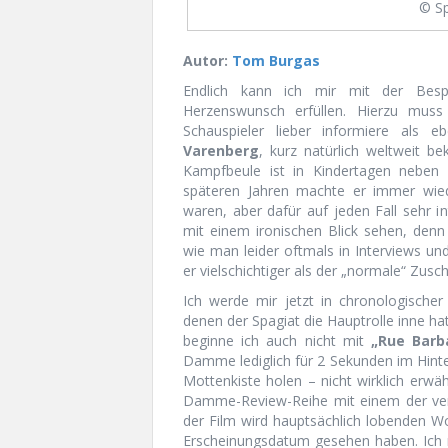
© Sp
Autor:
Tom Burgas
Endlich kann ich mir mit der Bes
Herzenswunsch erfüllen. Hierzu muss
Schauspieler lieber informiere als 
Varenberg
, kurz natürlich weltweit b
Kampfbeule ist in Kindertagen neben
späteren Jahren machte er immer wied
waren, aber dafür auf jeden Fall sehr in
mit einem ironischen Blick sehen, denn
wie man leider oftmals in Interviews 
er vielschichtiger als der „normale“ Zusc
Ich werde mir jetzt in chronologischer
denen der Spagiat die Hauptrolle inne h
beginne ich auch nicht mit
„Rue Barb
Damme lediglich für 2 Sekunden im Hinte
Mottenkiste holen – nicht wirklich erw
Damme-Review-Reihe mit einem der ver
der Film wird hauptsächlich lobenden W
Erscheinungsdatum gesehen haben. Ich me