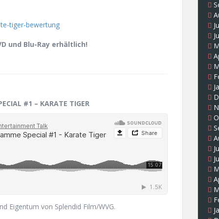
S
A
J
J
D und Blu-Ray erhältlich!
M
A
M
F
J
D
ECIAL #1 – KARATE TIGER
N
O
S
A
J
J
M
A
M
F
nd Eigentum von Splendid Film/WVG.
J