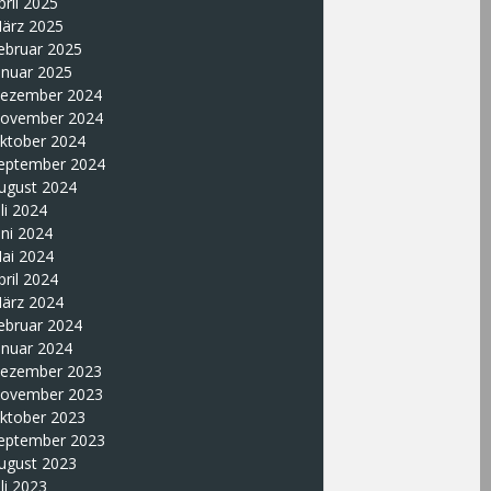
pril 2025
ärz 2025
ebruar 2025
anuar 2025
ezember 2024
ovember 2024
ktober 2024
eptember 2024
ugust 2024
uli 2024
uni 2024
ai 2024
pril 2024
ärz 2024
ebruar 2024
anuar 2024
ezember 2023
ovember 2023
ktober 2023
eptember 2023
ugust 2023
uli 2023