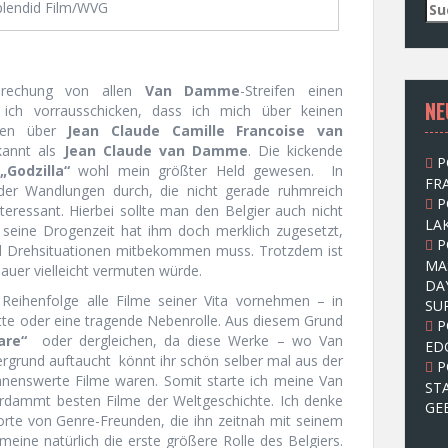
S
lendid Film/WVG
u
c
h
e
prechung von allen
Van Damme
-Streifen einen
NE
n
 ich vorrausschicken, dass ich mich über keinen
n
eben über
Jean Claude Camille Francoise van
a
ekannt als
Jean Claude van Damme
. Die kickende
P
c
„Godzilla“
wohl mein größter Held gewesen. In
FRA
h
er Wandlungen durch, die nicht gerade ruhmreich
P
:
teressant. Hierbei sollte man den Belgier auch nicht
LAK
 seine Drogenzeit hat ihm doch merklich zugesetzt,
P
und Drehsituationen mitbekommen muss. Trotzdem ist
MA
hauer vielleicht vermuten würde.
DA
 Reihenfolge alle Filme seiner Vita vornehmen – in
SU
atte oder eine tragende Nebenrolle. Aus diesem Grund
P
are“
oder dergleichen, da diese Werke – wo Van
ED
rgrund auftaucht könnt ihr schön selber mal aus der
P
ähnenswerte Filme waren. Somit starte ich meine Van
ST
dammt besten Filme der Weltgeschichte. Ich denke
GE
orte von Genre-Freunden, die ihn zeitnah mit seinem
ine natürlich die erste größere Rolle des Belgiers.