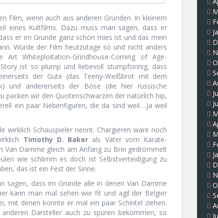
A
M
diesen Film, wenn auch aus anderen Gründen. In kleinem
F
l eines Kultfilms. Dazu muss man sagen, dass er
J
dass er im Grunde ganz schön mies ist und das mein
D
ann. Würde der Film heutzutage so und nicht anders
N
 Art Whiteploitation-Grindhouse-Coming of Age-
O
ry ist so plump und liebevoll stumpfsinnig, dass
S
einerseits der Gute (das Teeny-Weißbrot mit dem
A
 und andererseits der Böse (die hier russische
J
zu packen wir den Quotenschwarzen der natürlich hip,
J
ell ein paar Nebenfiguren, die da sind weil….ja weil
M
A
le wirklich Schauspieler nennt. Chargieren wäre noch
M
irklich
Timothy D. Baker
als Vater vom Karate-
F
on Van Damme gleich am Anfang zu Brei gedrömmelt
J
len wie schlimm es doch ist Selbstverteidigung zu
D
en, das ist ein Fest der Sinne.
N
n sagen, dass im Grunde alle in denen Van Damme
O
Hier kann man mal sehen wie fit und agil der Belgier
S
i, mit denen konnte er mal ein paar Scheitel ziehen.
A
e anderen Darsteller auch zu spüren bekommen, so
J