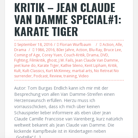
KRITIK – JEAN CLAUDE
VAN DAMME SPECIAL#1:
KARATE TIGER
September 18, 2016
Florian Wurfbaum
Action
,
Alle
,
Drama
1986
,
2016
,
80er Jahre
,
Action
,
Blu-Ray
,
Bruce Lee
,
Coming of Age
,
Corey Yuen
,
Couch-Kritik
,
Drama
,
DVD
,
Fighting
,
Filmkritik
,
ghost
,
J.W. Fails
,
Jean Claude Van Damme
,
jeet kune do
,
Karate Tiger
,
Kathie Sileno
,
Kent Lipham
,
Kritik
,
Kult
,
Kult-Classics
,
Kurt McKinney
,
martial arts
,
No Retreat No
surrender
,
Podcast
,
Review
,
training
,
Video
Autor: Tom Burgas Endlich kann ich mir mit der
Besprechung von allen Van Damme-Streifen einen
Herzenswunsch erfüllen. Hierzu muss ich
vorrausschicken, dass ich mich über keinen
Schauspieler lieber informiere als eben über Jean
Claude Camille Francoise van Varenberg, kurz natürlich
weltweit bekannt als Jean Claude van Damme. Die
kickende Kampfbeule ist in Kindertagen neben
„Godzilla“ […]