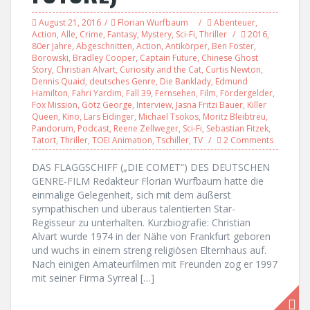
August 21, 2016
Florian Wurfbaum
Abenteuer
,
Action
,
Alle
,
Crime
,
Fantasy
,
Mystery
,
Sci-Fi
,
Thriller
2016
,
80er Jahre
,
Abgeschnitten
,
Action
,
Antikörper
,
Ben Foster
,
Borowski
,
Bradley Cooper
,
Captain Future
,
Chinese Ghost
Story
,
Christian Alvart
,
Curiosity and the Cat
,
Curtis Newton
,
Dennis Quaid
,
deutsches Genre
,
Die Banklady
,
Edmund
Hamilton
,
Fahri Yardim
,
Fall 39
,
Fernsehen
,
Film
,
Fördergelder
,
Fox Mission
,
Götz George
,
Interview
,
Jasna Fritzi Bauer
,
Killer
Queen
,
Kino
,
Lars Eidinger
,
Michael Tsokos
,
Moritz Bleibtreu
,
Pandorum
,
Podcast
,
Reene Zellweger
,
Sci-Fi
,
Sebastian Fitzek
,
Tatort
,
Thriller
,
TOEI Animation
,
Tschiller
,
TV
2 Comments
DAS FLAGGSCHIFF („DIE COMET“) DES DEUTSCHEN
GENRE-FILM Redakteur Florian Wurfbaum hatte die
einmalige Gelegenheit, sich mit dem äußerst
sympathischen und überaus talentierten Star-
Regisseur zu unterhalten. Kurzbiografie: Christian
Alvart wurde 1974 in der Nähe von Frankfurt geboren
und wuchs in einem streng religiösen Elternhaus auf.
Nach einigen Amateurfilmen mit Freunden zog er 1997
mit seiner Firma Syrreal […]