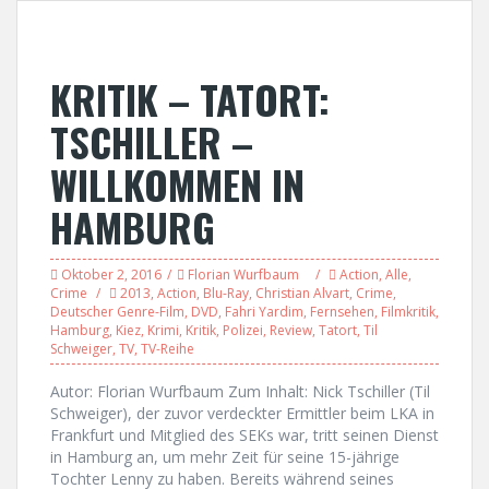
KRITIK – TATORT:
TSCHILLER –
WILLKOMMEN IN
HAMBURG
Oktober 2, 2016
Florian Wurfbaum
Action
,
Alle
,
Crime
2013
,
Action
,
Blu-Ray
,
Christian Alvart
,
Crime
,
Deutscher Genre-Film
,
DVD
,
Fahri Yardim
,
Fernsehen
,
Filmkritik
,
Hamburg
,
Kiez
,
Krimi
,
Kritik
,
Polizei
,
Review
,
Tatort
,
Til
Schweiger
,
TV
,
TV-Reihe
Autor: Florian Wurfbaum Zum Inhalt: Nick Tschiller (Til
Schweiger), der zuvor verdeckter Ermittler beim LKA in
Frankfurt und Mitglied des SEKs war, tritt seinen Dienst
in Hamburg an, um mehr Zeit für seine 15-jährige
Tochter Lenny zu haben. Bereits während seines