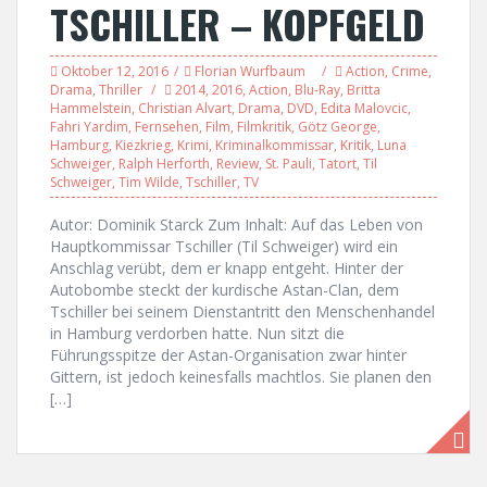
TSCHILLER – KOPFGELD
Oktober 12, 2016
Florian Wurfbaum
Action
,
Crime
,
Drama
,
Thriller
2014
,
2016
,
Action
,
Blu-Ray
,
Britta
Hammelstein
,
Christian Alvart
,
Drama
,
DVD
,
Edita Malovcic
,
Fahri Yardim
,
Fernsehen
,
Film
,
Filmkritik
,
Götz George
,
Hamburg
,
Kiezkrieg
,
Krimi
,
Kriminalkommissar
,
Kritik
,
Luna
Schweiger
,
Ralph Herforth
,
Review
,
St. Pauli
,
Tatort
,
Til
Schweiger
,
Tim Wilde
,
Tschiller
,
TV
Autor: Dominik Starck Zum Inhalt: Auf das Leben von
Hauptkommissar Tschiller (Til Schweiger) wird ein
Anschlag verübt, dem er knapp entgeht. Hinter der
Autobombe steckt der kurdische Astan-Clan, dem
Tschiller bei seinem Dienstantritt den Menschenhandel
in Hamburg verdorben hatte. Nun sitzt die
Führungsspitze der Astan-Organisation zwar hinter
Gittern, ist jedoch keinesfalls machtlos. Sie planen den
[…]