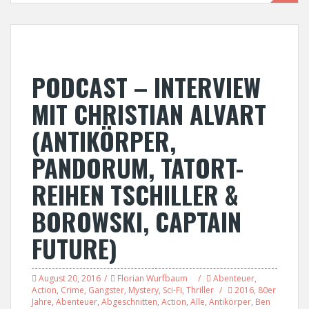
PODCAST – INTERVIEW
MIT CHRISTIAN ALVART
(ANTIKÖRPER,
PANDORUM, TATORT-
REIHEN TSCHILLER &
BOROWSKI, CAPTAIN
FUTURE)
August 20, 2016
Florian Wurfbaum
Abenteuer
,
Action
,
Crime
,
Gangster
,
Mystery
,
Sci-Fi
,
Thriller
2016
,
80er
Jahre
,
Abenteuer
,
Abgeschnitten
,
Action
,
Alle
,
Antikörper
,
Ben