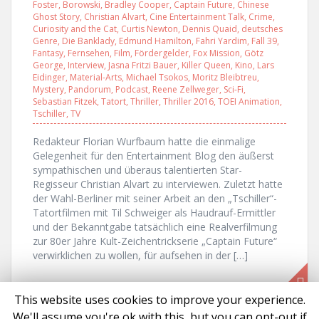
Foster
,
Borowski
,
Bradley Cooper
,
Captain Future
,
Chinese
Ghost Story
,
Christian Alvart
,
Cine Entertainment Talk
,
Crime
,
Curiosity and the Cat
,
Curtis Newton
,
Dennis Quaid
,
deutsches
Genre
,
Die Banklady
,
Edmund Hamilton
,
Fahri Yardim
,
Fall 39
,
Fantasy
,
Fernsehen
,
Film
,
Fördergelder
,
Fox Mission
,
Götz
George
,
Interview
,
Jasna Fritzi Bauer
,
Killer Queen
,
Kino
,
Lars
Eidinger
,
Material-Arts
,
Michael Tsokos
,
Moritz Bleibtreu
,
Mystery
,
Pandorum
,
Podcast
,
Reene Zellweger
,
Sci-Fi
,
Sebastian Fitzek
,
Tatort
,
Thriller
,
Thriller 2016
,
TOEI Animation
,
Tschiller
,
TV
Redakteur Florian Wurfbaum hatte die einmalige
Gelegenheit für den Entertainment Blog den äußerst
sympathischen und überaus talentierten Star-
Regisseur Christian Alvart zu interviewen. Zuletzt hatte
der Wahl-Berliner mit seiner Arbeit an den „Tschiller“-
Tatortfilmen mit Til Schweiger als Haudrauf-Ermittler
und der Bekanntgabe tatsächlich eine Realverfilmung
zur 80er Jahre Kult-Zeichentrickserie „Captain Future“
verwirklichen zu wollen, für aufsehen in der […]
This website uses cookies to improve your experience.
We'll assume you're ok with this, but you can opt-out if