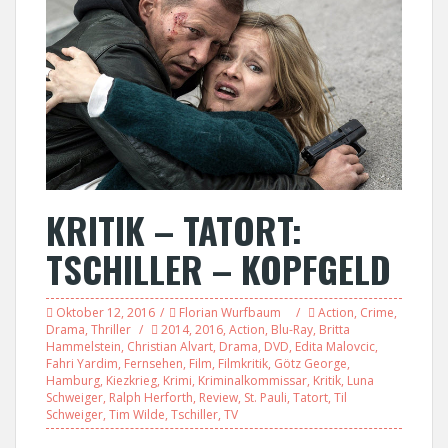
KRITIK – TATORT:
TSCHILLER – KOPFGELD
Oktober 12, 2016
Florian Wurfbaum
Action
,
Crime
,
Drama
,
Thriller
2014
,
2016
,
Action
,
Blu-Ray
,
Britta
Hammelstein
,
Christian Alvart
,
Drama
,
DVD
,
Edita Malovcic
,
Fahri Yardim
,
Fernsehen
,
Film
,
Filmkritik
,
Götz George
,
Hamburg
,
Kiezkrieg
,
Krimi
,
Kriminalkommissar
,
Kritik
,
Luna
Schweiger
,
Ralph Herforth
,
Review
,
St. Pauli
,
Tatort
,
Til
Schweiger
,
Tim Wilde
,
Tschiller
,
TV