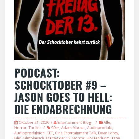
PODCAST:
SCHOCKTOBER #9 –
JASON GOES TO HELL:
DIE ENDABRECHNUNG
Oktober 21, 2020
Entertainment Blog
Alle
,
Horror
,
Thriller
90er
,
Adam Marcus
,
Audioprodukt
,
Audioproduktion
,
CET
,
Cine Entertainment Talk
,
Dean Lorey
,
Film
,
Filmplausch
,
Freitag der 13
,
Horror
,
Hörsendung
,
Jason