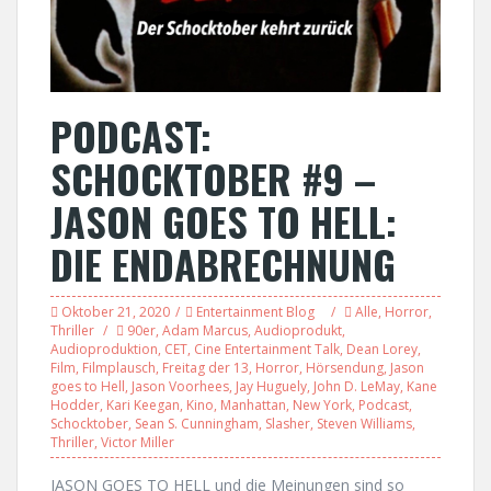
PODCAST:
SCHOCKTOBER #9 –
JASON GOES TO HELL:
DIE ENDABRECHNUNG
Oktober 21, 2020
Entertainment Blog
Alle
,
Horror
,
Thriller
90er
,
Adam Marcus
,
Audioprodukt
,
Audioproduktion
,
CET
,
Cine Entertainment Talk
,
Dean Lorey
,
Film
,
Filmplausch
,
Freitag der 13
,
Horror
,
Hörsendung
,
Jason
goes to Hell
,
Jason Voorhees
,
Jay Huguely
,
John D. LeMay
,
Kane
Hodder
,
Kari Keegan
,
Kino
,
Manhattan
,
New York
,
Podcast
,
Schocktober
,
Sean S. Cunningham
,
Slasher
,
Steven Williams
,
Thriller
,
Victor Miller
JASON GOES TO HELL und die Meinungen sind so