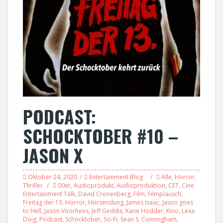
PODCAST:
SCHOCKTOBER #10 –
JASON X
Oktober 24, 2020
Entertainment Blog
Alle
,
Horror
,
Thriller
00er
,
Audioprodukt
,
Audioproduktion
,
CET
,
Cine
Entertainment Talk
,
David Cronenberg
,
Film
,
Filmplausch
,
Freitag der 13
,
Horror
,
Hörsendung
,
James Isaac
,
Jason goes
to Hell
,
Jason Voorhees
,
Jeff Geddis
,
Kane Hodder
,
Kino
,
Lexa
Doig
,
Podcast
,
Schocktober
,
Sci-Fi
,
Sean S. Cunningham
,