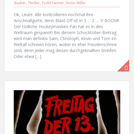
Slasher
,
Thriller
,
Todd Farmer
,
Victor Miller
Ok, Leute: Alle kontrollieren nochmal ihre
Anschnallgurte, denn Blast Off ist in 3 … 2 … 1! BOOM!
Der tödliche Hockeymasken-Fan hat es in den
Weltraum gespannt! Bei diesem Schocktober-Beitrag
wird man definitiv Sam, Christoph, Kevin und Tom im
Weltall schreien hören, wobei es eher Freudenschreie
sind, denn jeder mag diesen durchgeknallten Streifen.
Oder etwa […]