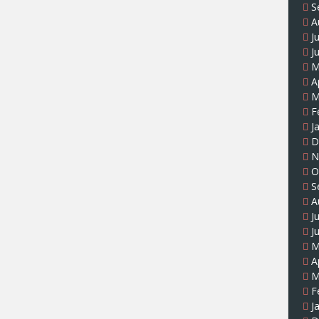
S
A
J
J
M
A
M
F
J
D
N
O
S
A
J
J
M
A
M
F
J