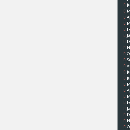
J
M
A
M
F
J
D
N
O
S
A
J
J
M
A
M
F
J
D
N
O