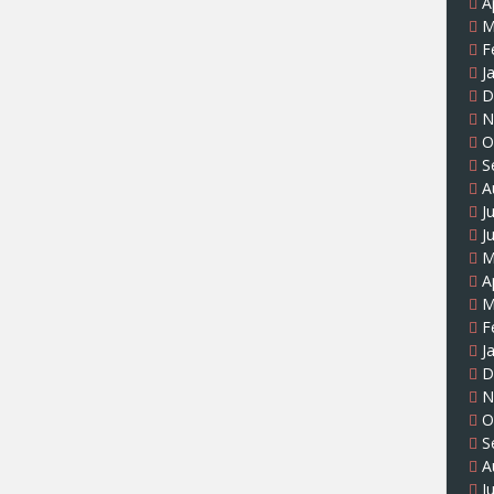
A
M
F
J
D
N
O
S
A
J
J
M
A
M
F
J
D
N
O
S
A
J