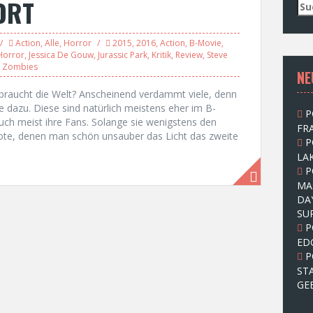
ORT
S
u
c
Action
,
Alle
,
Horror
2015
,
2016
,
Action
,
B-Movie
,
h
Horror
,
Jessica De Gouw
,
Jurassic Park
,
Kritik
,
Review
,
Steve
e
,
Zombies
NE
n
n
braucht die Welt? Anscheinend verdammt viele, denn
a
 dazu. Diese sind natürlich meistens eher im B-
P
c
uch meist ihre Fans. Solange sie wenigstens den
FRA
h
tote, denen man schön unsauber das Licht das zweite
P
:
LAK
P
MA
DA
SU
P
ED
P
ST
GE