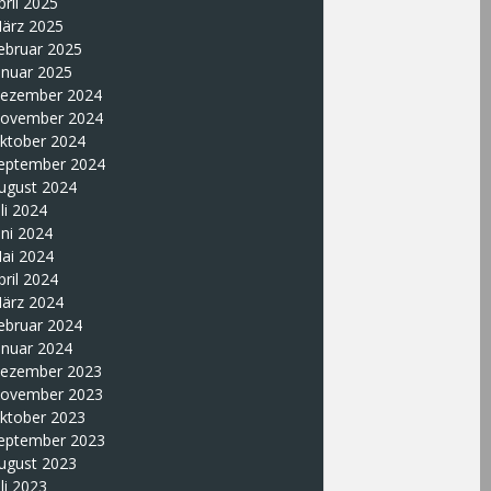
pril 2025
ärz 2025
ebruar 2025
anuar 2025
ezember 2024
ovember 2024
ktober 2024
eptember 2024
ugust 2024
uli 2024
uni 2024
ai 2024
pril 2024
ärz 2024
ebruar 2024
anuar 2024
ezember 2023
ovember 2023
ktober 2023
eptember 2023
ugust 2023
uli 2023