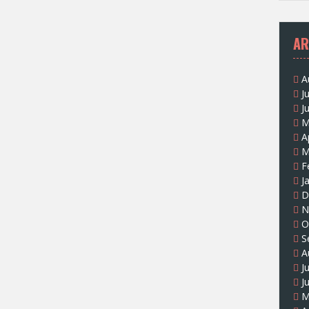
AR
A
J
J
M
A
M
F
J
D
N
O
S
A
J
J
M