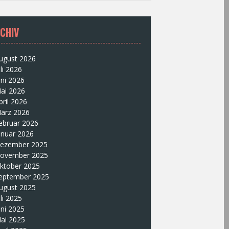
CHIV
ugust 2026
uli 2026
uni 2026
ai 2026
pril 2026
ärz 2026
ebruar 2026
anuar 2026
ezember 2025
ovember 2025
ktober 2025
eptember 2025
ugust 2025
uli 2025
uni 2025
ai 2025