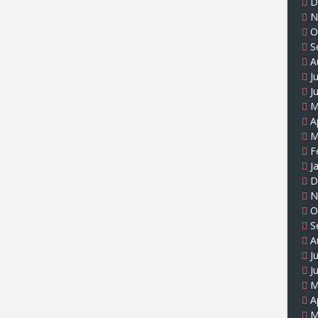
D
N
O
S
A
J
J
M
A
M
F
J
D
N
O
S
A
J
J
M
A
M