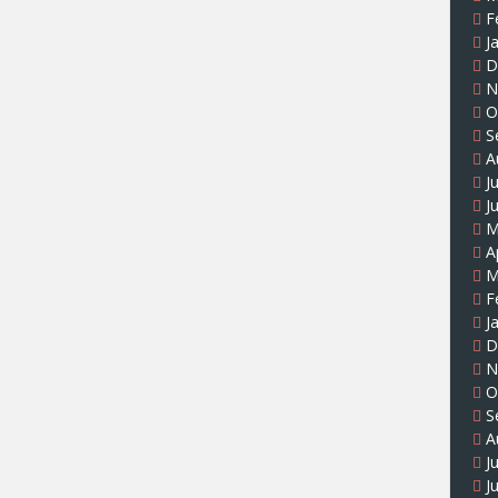
F
J
D
N
O
S
A
J
J
M
A
M
F
J
D
N
O
S
A
J
J