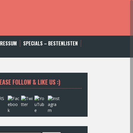
PRESSUM
SPECIALS – BESTENLISTEN
EASE FOLLOW & LIKE US :)