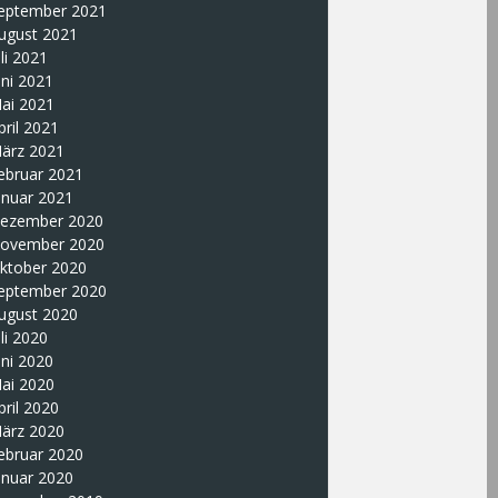
eptember 2021
ugust 2021
uli 2021
uni 2021
ai 2021
pril 2021
ärz 2021
ebruar 2021
anuar 2021
ezember 2020
ovember 2020
ktober 2020
eptember 2020
ugust 2020
uli 2020
uni 2020
ai 2020
pril 2020
ärz 2020
ebruar 2020
anuar 2020