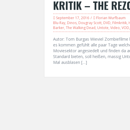
KRITIK – THE REZ
September 17, 2016
Florian Wurfbaum
Blu-Ray
,
Dinos
,
Dougray Scott
,
DVD
,
Filmkritik
,
Barker
,
The Walking Dead
,
Untote
,
Video
,
VOD
Autor: Tom Burgas Wieviel Zombiefilme 
es kommen gefühlt alle paar Tage welche
Moviesektor angesiedelt und finden da a
Standard bieten, soll heißen, massig Un
Mal ausblasen […]