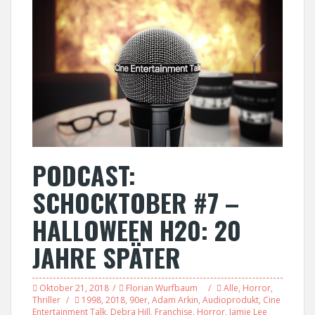
PODCAST:
SCHOCKTOBER #7 –
HALLOWEEN H20: 20
JAHRE SPÄTER
Oktober 21, 2018
Florian Wurfbaum
Alle
,
Horror
,
Thriller
1998
,
2018
,
90er
,
Adam Arkin
,
Audioprodukt
,
Cine
Entertainment Talk
,
Debra Hill
,
Franchise
,
Horror
,
Jamie Lee