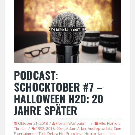
PODCAST:
SCHOCKTOBER #7 –
HALLOWEEN H20: 20
JAHRE SPÄTER
Oktober 21, 2018
Florian Wurfbaum
Alle
,
Horror
,
Thriller
1998
,
2018
,
90er
,
Adam Arkin
,
Audioprodukt
,
Cine
Entertainment Talk
,
Debra Hill
,
Franchise
,
Horror
,
Jamie Lee