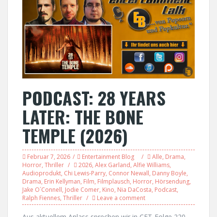
PODCAST: 28 YEARS
LATER: THE BONE
TEMPLE (2026)
Februar 7, 2026
Entertainment Blog
Alle
,
Drama
,
Horror
,
Thriller
2026
,
Alex Garland
,
Alfie Williams
,
Audioprodukt
,
Chi Lewis-Parry
,
Connor Newall
,
Danny Boyle
,
Drama
,
Erin Kellyman
,
Film
,
Filmplausch
,
Horror
,
Hörsendung
,
Jake O´Connell
,
Jodie Comer
,
Kino
,
Nia DaCosta
,
Podcast
,
Ralph Fiennes
,
Thriller
Leave a comment
Aus aktuellem Anlass sprechen wir in CET-Folge 220