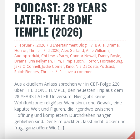
PODCAST: 28 YEARS
LATER: THE BONE
TEMPLE (2026)
Februar 7, 2026
Entertainment Blog
Alle
,
Drama
,
Horror
,
Thriller
2026
,
Alex Garland
,
Alfie Williams
,
Audioprodukt
,
Chi Lewis-Parry
,
Connor Newall
,
Danny Boyle
,
Drama
,
Erin Kellyman
,
Film
,
Filmplausch
,
Horror
,
Hörsendung
,
Jake O´Connell
,
Jodie Comer
,
Kino
,
Nia DaCosta
,
Podcast
,
Ralph Fiennes
,
Thriller
Leave a comment
Aus aktuellem Anlass sprechen wir in CET-Folge 220
über THE BONE TEMPLE, den neuesten Trip aus dem
28 YEARS LATER-Universum. Hier gibt’s keine
Wohlfühlzone: religiöser Wahnsinn, rohe Gewalt, eine
kaputte Welt und Figuren, die irgendwo zwischen
Hoffnung und komplettem Durchdrehen hängen
geblieben sind. Der Film packt zu, lässt nicht locker und
fragt ganz offen: Wie […]