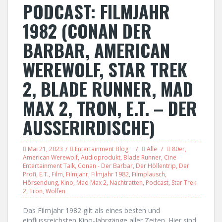
PODCAST: FILMJAHR
1982 (CONAN DER
BARBAR, AMERICAN
WEREWOLF, STAR TREK
2, BLADE RUNNER, MAD
MAX 2, TRON, E.T. – DER
AUSSERIRDISCHE)
Mai 21, 2023
Entertainment Blog
Alle
80er
,
American Werewolf
,
Audioprodukt
,
Blade Runner
,
Cine
Entertainment Talk
,
Conan - Der Barbar
,
Der Höllentrip
,
Der
Profi
,
E.T.
,
Film
,
Filmjahr
,
Filmjahr 1982
,
Filmplausch
,
Hörsendung
,
Kino
,
Mad Max 2
,
Nachtratten
,
Podcast
,
Star Trek
2
,
Tron
,
Wolfen
Das Filmjahr 1982 gilt als eines besten und
einflussreichsten Kino-Jahrgänge aller Zeiten. Hier sind