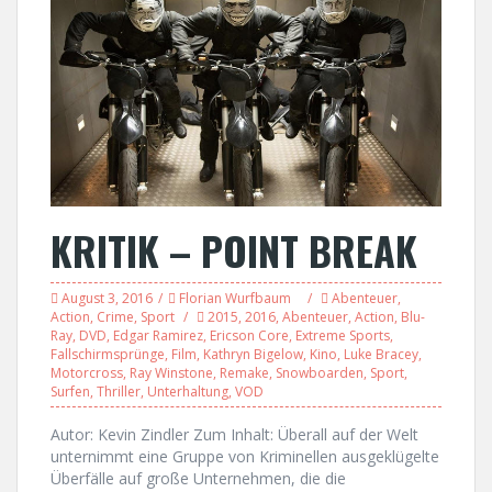
KRITIK – POINT BREAK
August 3, 2016
Florian Wurfbaum
Abenteuer
,
Action
,
Crime
,
Sport
2015
,
2016
,
Abenteuer
,
Action
,
Blu-
Ray
,
DVD
,
Edgar Ramirez
,
Ericson Core
,
Extreme Sports
,
Fallschirmsprünge
,
Film
,
Kathryn Bigelow
,
Kino
,
Luke Bracey
,
Motorcross
,
Ray Winstone
,
Remake
,
Snowboarden
,
Sport
,
Surfen
,
Thriller
,
Unterhaltung
,
VOD
Autor: Kevin Zindler Zum Inhalt: Überall auf der Welt
unternimmt eine Gruppe von Kriminellen ausgeklügelte
Überfälle auf große Unternehmen, die die