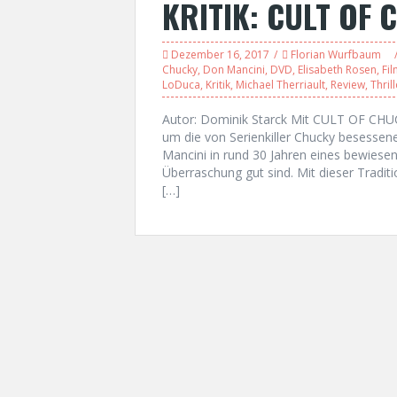
KRITIK: CULT OF 
Dezember 16, 2017
Florian Wurfbaum
Chucky
,
Don Mancini
,
DVD
,
Elisabeth Rosen
,
Fi
LoDuca
,
Kritik
,
Michael Therriault
,
Review
,
Thrill
Autor: Dominik Starck Mit CULT OF CHUCK
um die von Serienkiller Chucky besess
Mancini in rund 30 Jahren eines bewiese
Überraschung gut sind. Mit dieser Traditi
[…]