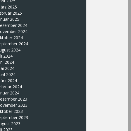
pril 2025
ärz 2025
ebruar 2025
anuar 2025
ezember 2024
ovember 2024
ktober 2024
eptember 2024
ugust 2024
uli 2024
uni 2024
ai 2024
pril 2024
ärz 2024
ebruar 2024
anuar 2024
ezember 2023
ovember 2023
ktober 2023
eptember 2023
ugust 2023
uli 2023