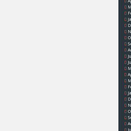
A
M
F
J
D
N
O
S
A
J
J
M
A
M
F
J
D
N
O
S
A
J