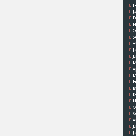
F
J
D
N
O
S
A
J
J
M
A
M
F
J
D
N
O
S
A
J
J