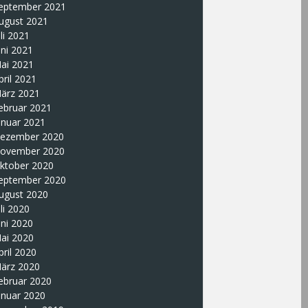
eptember 2021
ugust 2021
uli 2021
uni 2021
ai 2021
pril 2021
ärz 2021
ebruar 2021
anuar 2021
ezember 2020
ovember 2020
ktober 2020
eptember 2020
ugust 2020
uli 2020
uni 2020
ai 2020
pril 2020
ärz 2020
ebruar 2020
anuar 2020