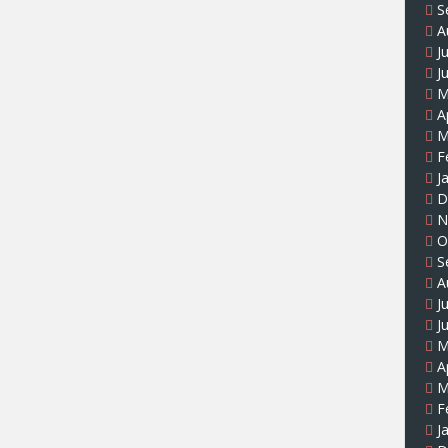
S
A
J
J
M
A
M
F
J
D
N
O
S
A
J
J
M
A
M
F
J