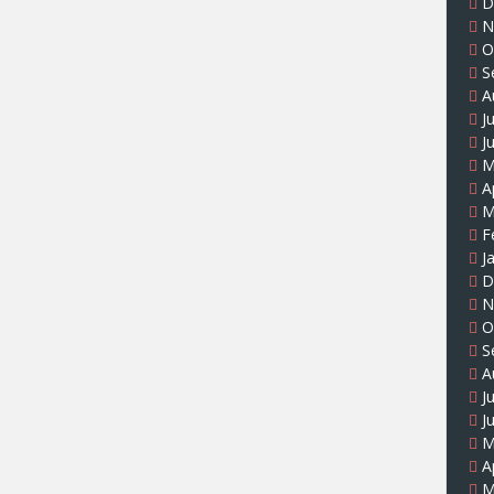
D
N
O
S
A
J
J
M
A
M
F
J
D
N
O
S
A
J
J
M
A
M