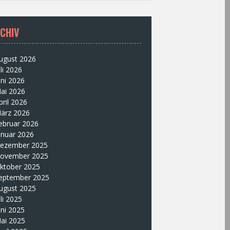
CHIV
ugust 2026
uli 2026
uni 2026
ai 2026
pril 2026
ärz 2026
ebruar 2026
anuar 2026
ezember 2025
ovember 2025
ktober 2025
eptember 2025
ugust 2025
uli 2025
uni 2025
ai 2025