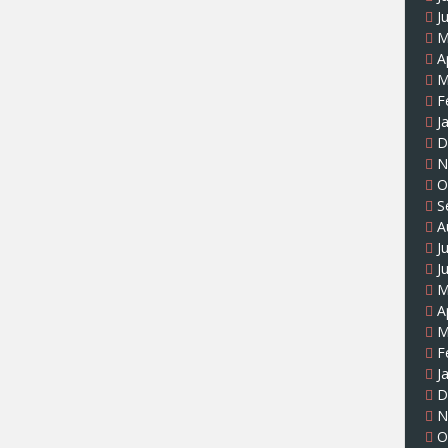
J
M
A
M
F
J
D
N
O
S
A
J
J
M
A
M
F
J
D
N
O