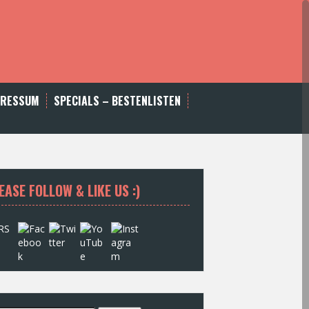
PRESSUM
SPECIALS – BESTENLISTEN
EASE FOLLOW & LIKE US :)