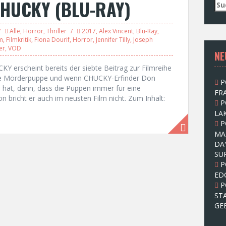
CHUCKY (BLU-RAY)
S
u
c
Alle
,
Horror
,
Thriller
2017
,
Alex Vincent
,
Blu-Ray
,
h
lm
,
Filmkritik
,
Fiona Dourif
,
Horror
,
Jennifer Tilly
,
Joseph
e
er
,
VOD
NE
n
n
Y erscheint bereits der siebte Beitrag zur Filmreihe
a
ene Mörderpuppe und wenn CHUCKY-Erfinder Don
P
c
n hat, dann, dass die Puppen immer für eine
FRA
h
on bricht er auch im neusten Film nicht. Zum Inhalt:
P
:
LAK
P
MA
DA
SU
P
ED
P
ST
GE