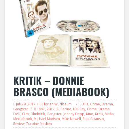
KRITIK – DONNIE
BRASCO (MEDIABOOK)
Juli 29, 2017
Florian Wurfbaum
Alle
,
Crime
,
Drama
,
Gangster
1997
,
2017
,
Al Pacino
,
Blu-Ray
,
Crime
,
Drama
,
DVD
,
Film
,
Filmkritik
,
Gangster
,
Johnny Depp
,
Kino
,
Kritik
,
Mafia
,
Mediabook
,
Michael Madsen
,
Mike Newell
,
Paul Attansio
,
Review
,
Turbine Medien