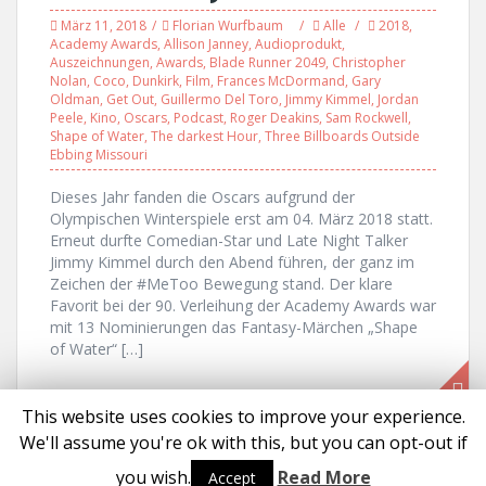
März 11, 2018
Florian Wurfbaum
Alle
2018
,
Academy Awards
,
Allison Janney
,
Audioprodukt
,
Auszeichnungen
,
Awards
,
Blade Runner 2049
,
Christopher
Nolan
,
Coco
,
Dunkirk
,
Film
,
Frances McDormand
,
Gary
Oldman
,
Get Out
,
Guillermo Del Toro
,
Jimmy Kimmel
,
Jordan
Peele
,
Kino
,
Oscars
,
Podcast
,
Roger Deakins
,
Sam Rockwell
,
Shape of Water
,
The darkest Hour
,
Three Billboards Outside
Ebbing Missouri
Dieses Jahr fanden die Oscars aufgrund der
Olympischen Winterspiele erst am 04. März 2018 statt.
Erneut durfte Comedian-Star und Late Night Talker
Jimmy Kimmel durch den Abend führen, der ganz im
Zeichen der #MeToo Bewegung stand. Der klare
Favorit bei der 90. Verleihung der Academy Awards war
mit 13 Nominierungen das Fantasy-Märchen „Shape
of Water“ […]
This website uses cookies to improve your experience.
We'll assume you're ok with this, but you can opt-out if
Proudly powered by WordPress
|
Theme:
Solon
by aThemes
you wish.
Read More
Accept