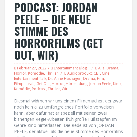
PODCAST: JORDAN
PEELE – DIE NEUE
STIMME DES
HORRORFILMS (GET
OUT, WIR)
Februar 27, 2022
Entertainment Blog
Alle
,
Drama
,
Horror
,
Komödie
,
Thriller
Audioprodukt
,
CET
,
Cine
Entertainment Talk
,
Dr. Anne Hashagen
,
Drama
,
Film
,
Filmplausch
,
Get Out
,
Horror
,
Hörsendung
,
Jordan Peele
,
Kino
,
Komödie
,
Podcast
,
Thriller
,
Wir
Diesmal widmen wir uns einem Filmemacher, der zwar
noch kein allzu umfangreiches Portfolio vorweisen
kann, aber dafür hat er speziell mit seinen zwei
bisherigen Regie-Arbeiten früh große Fußstapfen im
Genre-Kino hinterlassen. Die Rede ist von JORDAN
PEELE, der aktuell als die neue Stimme des Horrorfilms