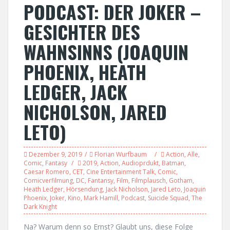
PODCAST: DER JOKER –
GESICHTER DES
WAHNSINNS (JOAQUIN
PHOENIX, HEATH
LEDGER, JACK
NICHOLSON, JARED
LETO)
Dezember 9, 2019
Florian Wurfbaum
Action
,
Alle
,
Comic
,
Fantasy
2019
,
Action
,
Audioprdukt
,
Batman
,
Caesar Romero
,
CET
,
Cine Entertainment Talk
,
Comic
,
Comicverfilmung
,
DC
,
Fantansy
,
Film
,
Filmplausch
,
Gotham
,
Heath Ledger
,
Hörsendung
,
Jack Nicholson
,
Jared Leto
,
Joaquin
Phoenix
,
Joker
,
Kino
,
Mark Hamill
,
Podcast
,
Suicide Squad
,
The
Dark Knight
Na? Warum denn so Ernst? Glaubt uns, diese Folge