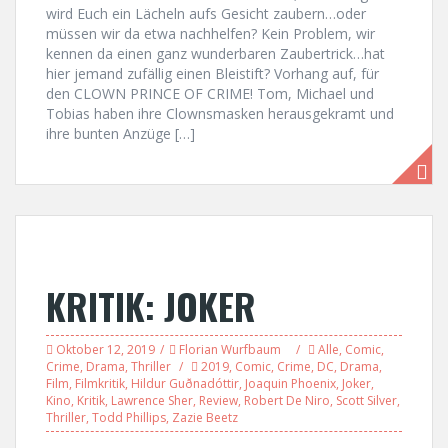
wird Euch ein Lächeln aufs Gesicht zaubern…oder
müssen wir da etwa nachhelfen? Kein Problem, wir
kennen da einen ganz wunderbaren Zaubertrick…hat
hier jemand zufällig einen Bleistift? Vorhang auf, für
den CLOWN PRINCE OF CRIME! Tom, Michael und
Tobias haben ihre Clownsmasken herausgekramt und
ihre bunten Anzüge […]
KRITIK: JOKER
Oktober 12, 2019
Florian Wurfbaum
Alle
,
Comic
,
Crime
,
Drama
,
Thriller
2019
,
Comic
,
Crime
,
DC
,
Drama
,
Film
,
Filmkritik
,
Hildur Guðnadóttir
,
Joaquin Phoenix
,
Joker
,
Kino
,
Kritik
,
Lawrence Sher
,
Review
,
Robert De Niro
,
Scott Silver
,
Thriller
,
Todd Phillips
,
Zazie Beetz