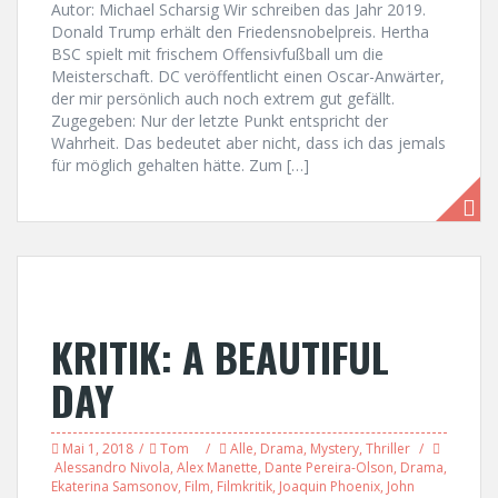
Autor: Michael Scharsig Wir schreiben das Jahr 2019.
Donald Trump erhält den Friedensnobelpreis. Hertha
BSC spielt mit frischem Offensivfußball um die
Meisterschaft. DC veröffentlicht einen Oscar-Anwärter,
der mir persönlich auch noch extrem gut gefällt.
Zugegeben: Nur der letzte Punkt entspricht der
Wahrheit. Das bedeutet aber nicht, dass ich das jemals
für möglich gehalten hätte. Zum […]
KRITIK: A BEAUTIFUL
DAY
Mai 1, 2018
Tom
Alle
,
Drama
,
Mystery
,
Thriller
Alessandro Nivola
,
Alex Manette
,
Dante Pereira-Olson
,
Drama
,
Ekaterina Samsonov
,
Film
,
Filmkritik
,
Joaquin Phoenix
,
John