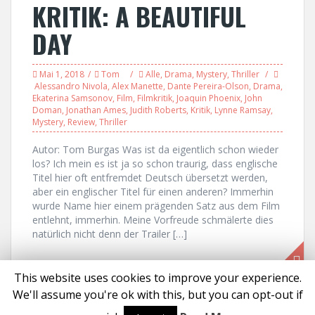
KRITIK: A BEAUTIFUL
DAY
Mai 1, 2018
Tom
Alle
,
Drama
,
Mystery
,
Thriller
Alessandro Nivola
,
Alex Manette
,
Dante Pereira-Olson
,
Drama
,
Ekaterina Samsonov
,
Film
,
Filmkritik
,
Joaquin Phoenix
,
John
Doman
,
Jonathan Ames
,
Judith Roberts
,
Kritik
,
Lynne Ramsay
,
Mystery
,
Review
,
Thriller
Autor: Tom Burgas Was ist da eigentlich schon wieder
los? Ich mein es ist ja so schon traurig, dass englische
Titel hier oft entfremdet Deutsch übersetzt werden,
aber ein englischer Titel für einen anderen? Immerhin
wurde Name hier einem prägenden Satz aus dem Film
entlehnt, immerhin. Meine Vorfreude schmälerte dies
natürlich nicht denn der Trailer […]
This website uses cookies to improve your experience.
We'll assume you're ok with this, but you can opt-out if
Proudly powered by WordPress
|
Theme:
Solon
by aThemes