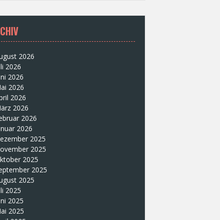
CHIV
ugust 2026
uli 2026
uni 2026
ai 2026
pril 2026
ärz 2026
ebruar 2026
anuar 2026
ezember 2025
ovember 2025
ktober 2025
eptember 2025
ugust 2025
uli 2025
uni 2025
ai 2025