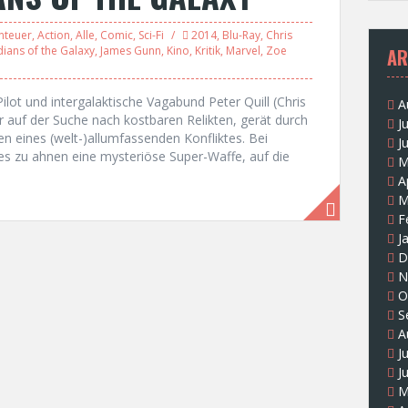
nteuer
,
Action
,
Alle
,
Comic
,
Sci-Fi
2014
,
Blu-Ray
,
Chris
ians of the Galaxy
,
James Gunn
,
Kino
,
Kritik
,
Marvel
,
Zoe
AR
ilot und intergalaktische Vagabund Peter Quill (Chris
A
r auf der Suche nach kostbaren Relikten, gerät durch
J
n eines (welt-)allumfassenden Konfliktes. Bei
J
es zu ahnen eine mysteriöse Super-Waffe, auf die
M
A
M
F
J
D
N
O
S
A
J
J
M