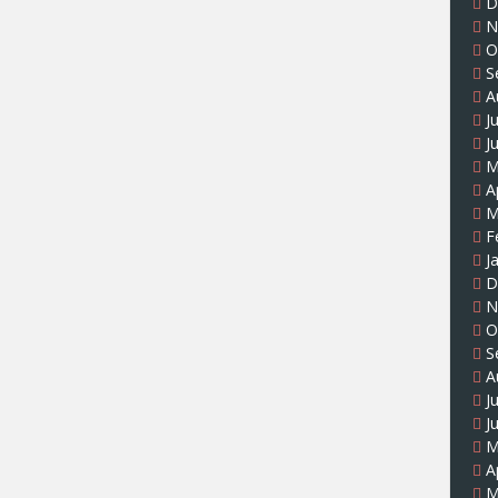
D
N
O
S
A
J
J
M
A
M
F
J
D
N
O
S
A
J
J
M
A
M