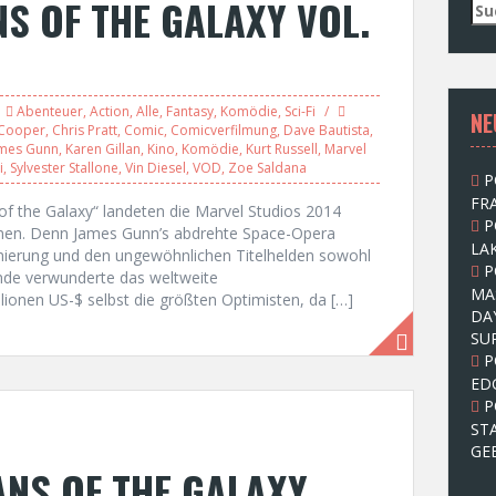
NS OF THE GALAXY VOL.
S
u
c
h
e
Abenteuer
,
Action
,
Alle
,
Fantasy
,
Komödie
,
Sci-Fi
NE
n
 Cooper
,
Chris Pratt
,
Comic
,
Comicverfilmung
,
Dave Bautista
,
n
mes Gunn
,
Karen Gillan
,
Kino
,
Komödie
,
Kurt Russell
,
Marvel
a
i
,
Sylvester Stallone
,
Vin Diesel
,
VOD
,
Zoe Saldana
P
c
FRA
h
of the Galaxy“ landeten die Marvel Studios 2014
P
:
enen. Denn James Gunn’s abdrehte Space-Opera
LAK
zenierung und den ungewöhnlichen Titelhelden sowohl
P
Ende verwunderte das weltweite
MA
lionen US-$ selbst die größten Optimisten, da […]
DA
SU
P
ED
P
ST
GE
ANS OF THE GALAXY