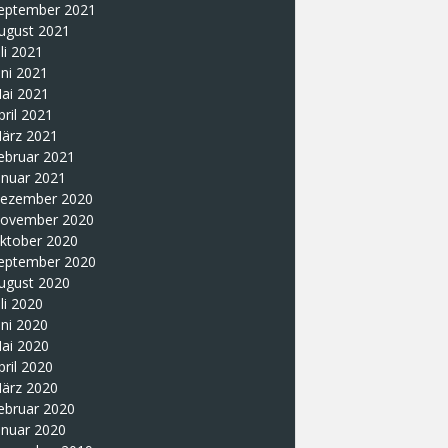
eptember 2021
ugust 2021
uli 2021
uni 2021
ai 2021
pril 2021
ärz 2021
ebruar 2021
anuar 2021
ezember 2020
ovember 2020
ktober 2020
eptember 2020
ugust 2020
uli 2020
uni 2020
ai 2020
pril 2020
ärz 2020
ebruar 2020
anuar 2020