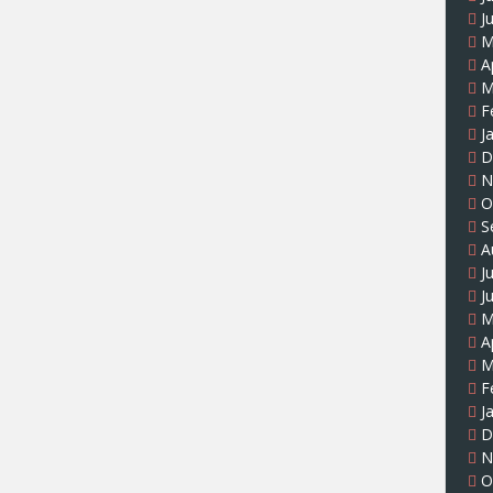
J
M
A
M
F
J
D
N
O
S
A
J
J
M
A
M
F
J
D
N
O