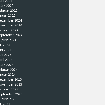
pril 2025
ärz 2025
ebruar 2025
anuar 2025
ezember 2024
ovember 2024
ktober 2024
eptember 2024
ugust 2024
uli 2024
uni 2024
ai 2024
pril 2024
ärz 2024
ebruar 2024
anuar 2024
ezember 2023
ovember 2023
ktober 2023
eptember 2023
ugust 2023
uli 2023