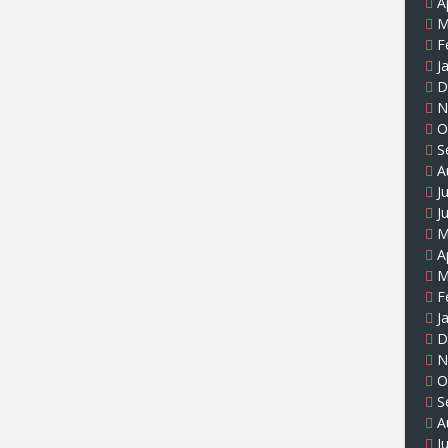
A
M
F
J
D
N
O
S
A
J
J
M
A
M
F
J
D
N
O
S
A
J