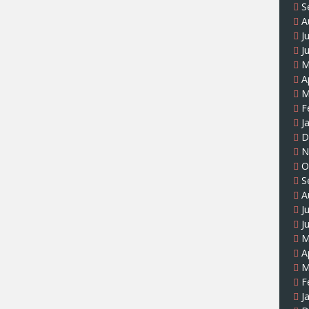
S
A
J
J
M
A
M
F
J
D
N
O
S
A
J
J
M
A
M
F
J