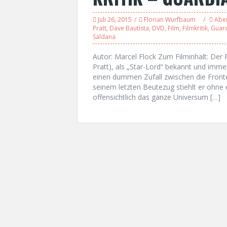
Juli 26, 2015
Florian Wurfbaum
Abe
Pratt
,
Dave Bautista
,
DVD
,
Film
,
Filmkritik
,
Guard
Saldana
Autor: Marcel Flock Zum Filminhalt: Der P
Pratt), als „Star-Lord“ bekannt und imme
einen dummen Zufall zwischen die Fronte
seinem letzten Beutezug stiehlt er ohne 
offensichtlich das ganze Universum […]