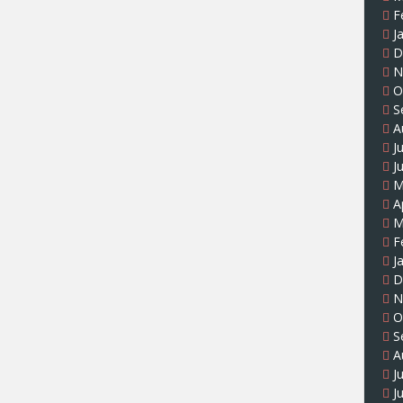
F
J
D
N
O
S
A
J
J
M
A
M
F
J
D
N
O
S
A
J
J