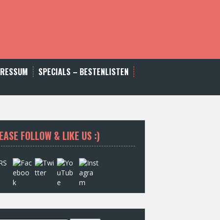
PRESSUM
SPECIALS – BESTENLISTEN
EASE FOLLOW & LIKE US :)