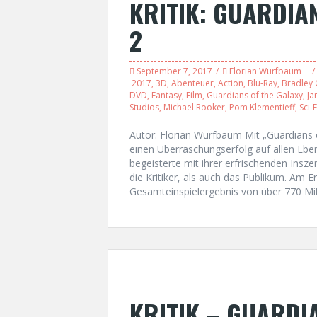
KRITIK: GUARDIA
2
September 7, 2017
Florian Wurfbaum
2017
,
3D
,
Abenteuer
,
Action
,
Blu-Ray
,
Bradley
DVD
,
Fantasy
,
Film
,
Guardians of the Galaxy
,
Ja
Studios
,
Michael Rooker
,
Pom Klementieff
,
Sci-F
Autor: Florian Wurfbaum Mit „Guardians 
einen Überraschungserfolg auf allen Eb
begeisterte mit ihrer erfrischenden Ins
die Kritiker, als auch das Publikum. Am 
Gesamteinspielergebnis von über 770 Mil
KRITIK – GUARDI