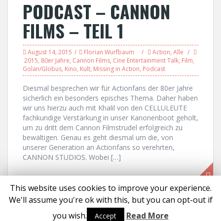
PODCAST – CANNON
FILMS – TEIL 1
August 14, 2015
Florian Wurfbaum
Action
,
Alle
2015
,
80er Jahre
,
Cannon Films
,
Cine Entertainment Talk
,
Film
,
Golan/Globus
,
Kino
,
Kult
,
Missing in Action
,
Podcast
Diesmal besprechen wir für Actionfans der 80er Jahre
sicherlich ein besonders episches Thema. Daher haben
wir uns hierzu auch mit Khalil von den CELLULEUTE
fachkundige Verstärkung in unser Kanonenboot geholt,
um zu dritt dem Cannon Filmstrudel erfolgreich zu
bewältigen. Genau es geht diesmal um die, von
unserer Generation an Actionfans so verehrten,
CANNON STUDIOS. Wobei […]
This website uses cookies to improve your experience.
We'll assume you're ok with this, but you can opt-out if
Proudly powered by WordPress
|
Theme:
Solon
by aThemes
you wish.
Read More
Accept