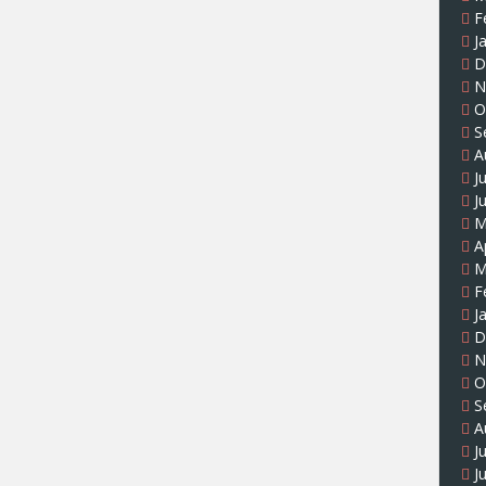
F
J
D
N
O
S
A
J
J
M
A
M
F
J
D
N
O
S
A
J
J