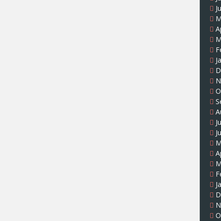
J
M
A
M
F
J
D
N
O
S
A
J
J
M
A
M
F
J
D
N
O