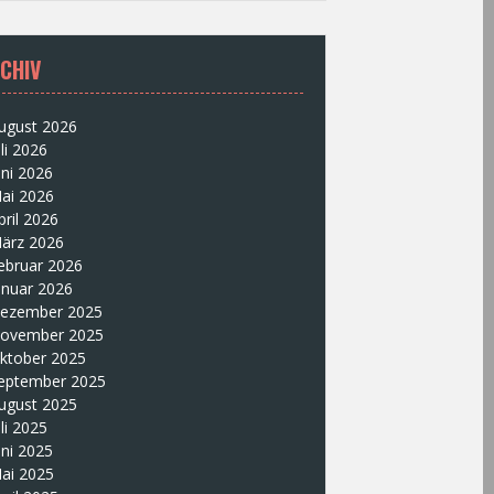
CHIV
ugust 2026
uli 2026
uni 2026
ai 2026
pril 2026
ärz 2026
ebruar 2026
anuar 2026
ezember 2025
ovember 2025
ktober 2025
eptember 2025
ugust 2025
uli 2025
uni 2025
ai 2025