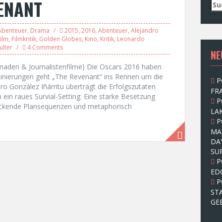
VENANT
S
u
c
Abenteuer
,
Drama
2015
,
2016
,
Abenteuer
,
Alejandro
h
ilm
,
Filmkritik
,
Golden Globes
,
Kino
,
Kritik
,
Leonardo
e
ulter
4 Comments
NE
n
n
aden & Journalistenfilme) Die Oscars 2016 haben
a
minierungen geht „The Revenant“ ins Rennen um die
P
c
o González Iñárritu überträgt die Erfolgszutaten
FRA
h
ein raues Survial-Setting: Eine starke Besetzung
P
:
ruckende Plansequenzen und metaphorisch
LAK
P
MA
DA
SU
P
ED
P
ST
GE