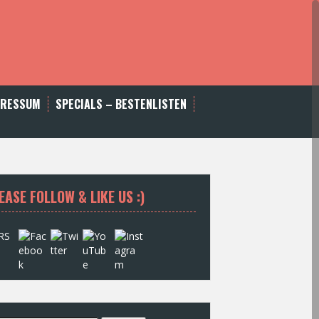
PRESSUM
SPECIALS – BESTENLISTEN
EASE FOLLOW & LIKE US :)