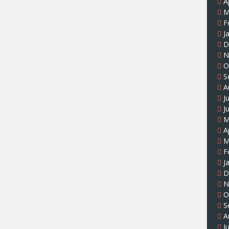
A
M
F
J
D
N
O
S
A
J
J
M
A
M
F
J
D
N
O
S
A
J