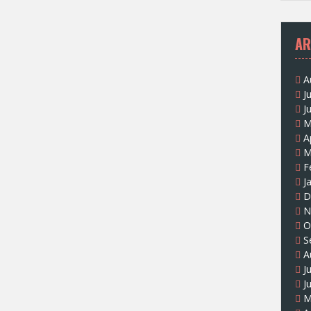
AR
A
J
J
M
A
M
F
J
D
N
O
S
A
J
J
M