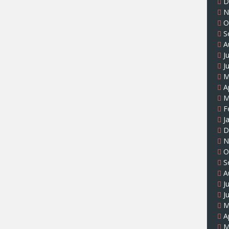
D
N
O
S
A
J
J
M
A
M
F
J
D
N
O
S
A
J
J
M
A
M