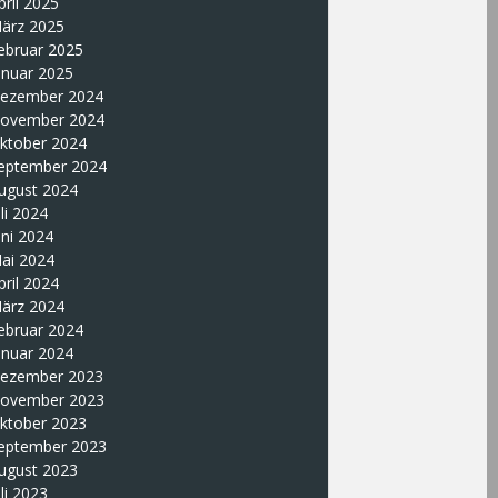
pril 2025
ärz 2025
ebruar 2025
anuar 2025
ezember 2024
ovember 2024
ktober 2024
eptember 2024
ugust 2024
uli 2024
uni 2024
ai 2024
pril 2024
ärz 2024
ebruar 2024
anuar 2024
ezember 2023
ovember 2023
ktober 2023
eptember 2023
ugust 2023
uli 2023