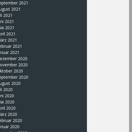
eptember 2021
ugust 2021
uli 2021
uni 2021
ai 2021
pril 2021
ärz 2021
ebruar 2021
anuar 2021
ezember 2020
ovember 2020
ktober 2020
eptember 2020
ugust 2020
uli 2020
uni 2020
ai 2020
pril 2020
ärz 2020
ebruar 2020
anuar 2020