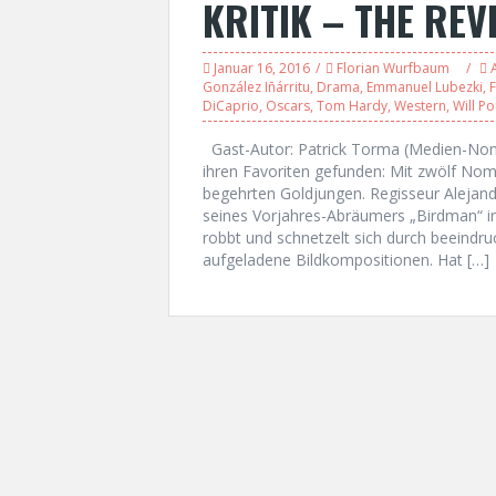
KRITIK – THE RE
Januar 16, 2016
Florian Wurfbaum
González Iñárritu
,
Drama
,
Emmanuel Lubezki
,
F
DiCaprio
,
Oscars
,
Tom Hardy
,
Western
,
Will Po
Gast-Autor: Patrick Torma (Medien-Nom
ihren Favoriten gefunden: Mit zwölf No
begehrten Goldjungen. Regisseur Alejandr
seines Vorjahres-Abräumers „Birdman“ in 
robbt und schnetzelt sich durch beeind
aufgeladene Bildkompositionen. Hat […]