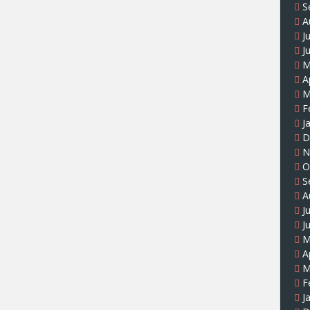
S
A
J
J
M
A
M
F
J
D
N
O
S
A
J
J
M
A
M
F
J