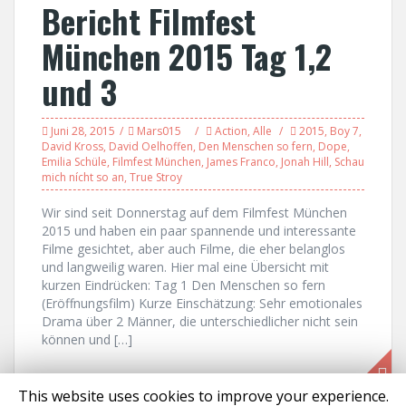
Bericht Filmfest
München 2015 Tag 1,2
und 3
Juni 28, 2015
Mars015
Action
,
Alle
2015
,
Boy 7
,
David Kross
,
David Oelhoffen
,
Den Menschen so fern
,
Dope
,
Emilia Schüle
,
Filmfest München
,
James Franco
,
Jonah Hill
,
Schau
mich nícht so an
,
True Stroy
Wir sind seit Donnerstag auf dem Filmfest München
2015 und haben ein paar spannende und interessante
Filme gesichtet, aber auch Filme, die eher belanglos
und langweilig waren. Hier mal eine Übersicht mit
kurzen Eindrücken: Tag 1 Den Menschen so fern
(Eröffnungsfilm) Kurze Einschätzung: Sehr emotionales
Drama über 2 Männer, die unterschiedlicher nicht sein
können und […]
This website uses cookies to improve your experience.