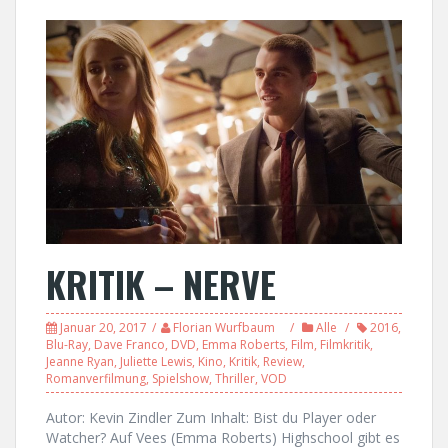
KRITIK – NERVE
Januar 20, 2017
Florian Wurfbaum
Alle
2016
,
Blu-Ray
,
Dave Franco
,
DVD
,
Emma Roberts
,
Film
,
Filmkritik
,
Jeanne Ryan
,
Juliette Lewis
,
Kino
,
Kritik
,
Review
,
Romanverfilmung
,
Spielshow
,
Thriller
,
VOD
Autor: Kevin Zindler Zum Inhalt: Bist du Player oder
Watcher? Auf Vees (Emma Roberts) Highschool gibt es