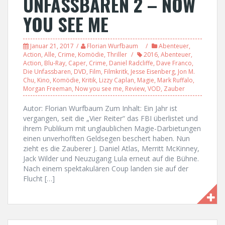
UNFASSBAREN 2 – NOW
YOU SEE ME
Januar 21, 2017
Florian Wurfbaum
Abenteuer
,
Action
,
Alle
,
Crime
,
Komödie
,
Thriller
2016
,
Abenteuer
,
Action
,
Blu-Ray
,
Caper
,
Crime
,
Daniel Radcliffe
,
Dave Franco
,
Die Unfassbaren
,
DVD
,
Film
,
Filmkritk
,
Jesse Eisenberg
,
Jon M.
Chu
,
Kino
,
Komödie
,
Kritik
,
Lizzy Caplan
,
Magie
,
Mark Ruffalo
,
Morgan Freeman
,
Now you see me
,
Review
,
VOD
,
Zauber
Autor: Florian Wurfbaum Zum Inhalt: Ein Jahr ist
vergangen, seit die „Vier Reiter“ das FBI überlistet und
ihrem Publikum mit unglaublichen Magie-Darbietungen
einen unverhofften Geldsegen beschert haben. Nun
zieht es die Zauberer J. Daniel Atlas, Merritt McKinney,
Jack Wilder und Neuzugang Lula erneut auf die Bühne.
Nach einem spektakulären Coup landen sie auf der
Flucht […]