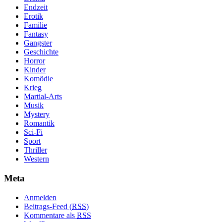
Endzeit
Erotik
Familie
Fantasy
Gangster
Geschichte
Horror
Kinder
Komödie
Krieg
Martial-Arts
Musik
Mystery
Romantik
Sci-Fi
Sport
Thriller
Western
Meta
Anmelden
Beitrags-Feed (
RSS
)
Kommentare als
RSS