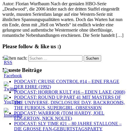
Autor: Florian Wurfbaum Nach der genialen HBO-Serie
„Deadwood“, die 2006 leider nach der dritten Staffel eingestellt
wurde, mussten Serienfans lange auf eine Western-Serie mit
ähnlichen Spannungsqualitäten warten. Doch das Warten hat nun
ein Ende, denn mit „Hell on Wheels“ ist endlich wieder eine
gelungene und authentische Westernserie ohne überflüssige,
romantische Nebenhandlungen erschienen. Die Serie handelt […]
Please follow & like us :)
Suchen nach:
Neueste Beiträge
PODCAST: CRUISE CONTROL #14 – EINE FRAGE
DER EHRE (1992)
PODCAST: HORROR KULT #16 – EDEN LAKE (2008)
PODCAST: ROUND UP PART 41 MIT MASTERS OF
THE UNIVERSE, DISCLOSURE DAY, BACKROOMS,
THE FURIOUS, SUPERGIRL, OBSESSION
PODCAST: WARRIOR (TOM HARDY, JOEL
EDGERTON, NICK NOLTE)
PODCAST: SLY TIME #21 – 80 JAHRE STALLONE –
DIE GROSSE FAN-GEBURTSTAGSPARTY