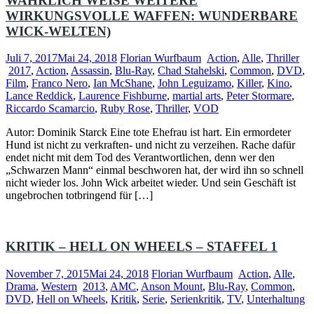
WAHRLICH WEISE WEITERE
WIRKUNGSVOLLE WAFFEN: WUNDERBARE
WICK-WELTEN)
Juli 7, 2017
Mai 24, 2018
Florian Wurfbaum
Action
,
Alle
,
Thriller
2017
,
Action
,
Assassin
,
Blu-Ray
,
Chad Stahelski
,
Common
,
DVD
,
Film
,
Franco Nero
,
Ian McShane
,
John Leguizamo
,
Killer
,
Kino
,
Lance Reddick
,
Laurence Fishburne
,
martial arts
,
Peter Stormare
,
Riccardo Scamarcio
,
Ruby Rose
,
Thriller
,
VOD
Autor: Dominik Starck Eine tote Ehefrau ist hart. Ein ermordeter
Hund ist nicht zu verkraften- und nicht zu verzeihen. Rache dafür
endet nicht mit dem Tod des Verantwortlichen, denn wer den
„Schwarzen Mann“ einmal beschworen hat, der wird ihn so schnell
nicht wieder los. John Wick arbeitet wieder. Und sein Geschäft ist
ungebrochen totbringend für […]
KRITIK – HELL ON WHEELS – STAFFEL 1
November 7, 2015
Mai 24, 2018
Florian Wurfbaum
Action
,
Alle
,
Drama
,
Western
2013
,
AMC
,
Anson Mount
,
Blu-Ray
,
Common
,
DVD
,
Hell on Wheels
,
Kritik
,
Serie
,
Serienkritik
,
TV
,
Unterhaltung