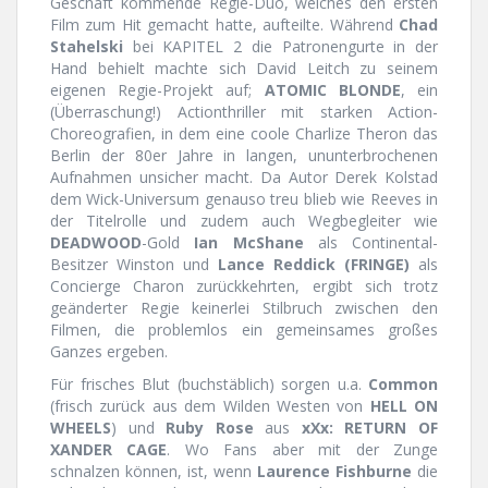
Geschäft kommende Regie-Duo, welches den ersten
Film zum Hit gemacht hatte, aufteilte. Während
Chad
Stahelski
bei KAPITEL 2 die Patronengurte in der
Hand behielt machte sich David Leitch zu seinem
eigenen Regie-Projekt auf;
ATOMIC BLONDE
, ein
(Überraschung!) Actionthriller mit starken Action-
Choreografien, in dem eine coole Charlize Theron das
Berlin der 80er Jahre in langen, ununterbrochenen
Aufnahmen unsicher macht. Da Autor Derek Kolstad
dem Wick-Universum genauso treu blieb wie Reeves in
der Titelrolle und zudem auch Wegbegleiter wie
DEADWOOD
-Gold
Ian McShane
als Continental-
Besitzer Winston und
Lance Reddick
(FRINGE)
als
Concierge Charon zurückkehrten, ergibt sich trotz
geänderter Regie keinerlei Stilbruch zwischen den
Filmen, die problemlos ein gemeinsames großes
Ganzes ergeben.
Für frisches Blut (buchstäblich) sorgen u.a.
Common
(frisch zurück aus dem Wilden Westen von
HELL ON
WHEELS
) und
Ruby Rose
aus
xXx: RETURN OF
XANDER CAGE
. Wo Fans aber mit der Zunge
schnalzen können, ist, wenn
Laurence Fishburne
die