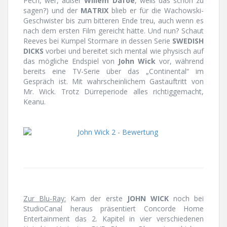
Pech, wer, außer
Willem Dafoe
, weiß das schon zu
sagen?) und der
MATRIX
blieb er für die Wachowski-
Geschwister bis zum bitteren Ende treu, auch wenn es
nach dem ersten Film gereicht hätte. Und nun? Schaut
Reeves bei Kumpel Stormare in dessen Serie
SWEDISH
DICKS
vorbei und bereitet sich mental wie physisch auf
das mögliche Endspiel von
John Wick
vor, während
bereits eine TV-Serie über das „Continental“ im
Gespräch ist. Mit wahrscheinlichem Gastauftritt von
Mr. Wick. Trotz Dürreperiode alles richtiggemacht,
Keanu.
Zur Blu-Ray:
Kam der erste
JOHN WICK
noch bei
StudioCanal heraus präsentiert Concorde Home
Entertainment das 2. Kapitel in vier verschiedenen