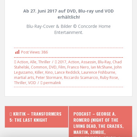
Ab 27. Juni 2017 auf DVD, Blu-ray und VOD
erhältlich!
Blu-Ray-Cover & Bilder © Concorde Home
Entertainment.
Post Views:
386
Action
,
Alle
,
Thriller
2017
,
Action
,
Assassin
,
Blu-Ray
,
Chad
Stahelski
,
Common
,
DVD
,
Film
,
Franco Nero
,
Ian McShane
,
John
Leguizamo
,
Killer
,
Kino
,
Lance Reddick
,
Laurence Fishburne
,
martial arts
,
Peter Stormare
,
Riccardo Scamarcio
,
Ruby Rose
,
Thriller
,
VOD
permalink
P
KRITIK – TRANSFORMERS
PODCAST – GEORGE A.
5: THE LAST KNIGHT
ROMERO (NIGHT OF THE
o
LIVING DEAD, THE CRAZIES,
MARTIN, ZOMBIE,