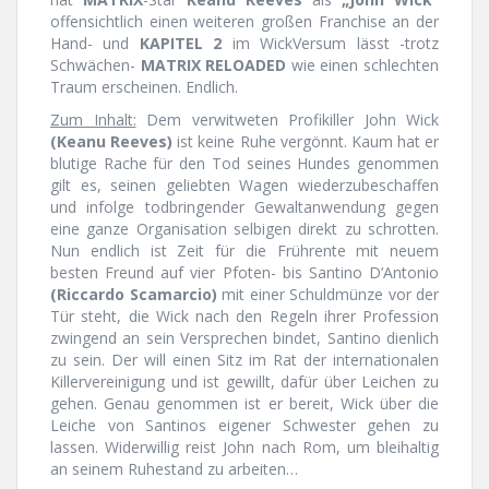
offensichtlich einen weiteren großen Franchise an der
Hand- und
KAPITEL 2
im WickVersum lässt -trotz
Schwächen-
MATRIX RELOADED
wie einen schlechten
Traum erscheinen. Endlich.
Zum Inhalt:
Dem verwitweten Profikiller John Wick
(Keanu Reeves)
ist keine Ruhe vergönnt. Kaum hat er
blutige Rache für den Tod seines Hundes genommen
gilt es, seinen geliebten Wagen wiederzubeschaffen
und infolge todbringender Gewaltanwendung gegen
eine ganze Organisation selbigen direkt zu schrotten.
Nun endlich ist Zeit für die Frührente mit neuem
besten Freund auf vier Pfoten- bis Santino D’Antonio
(Riccardo Scamarcio)
mit einer Schuldmünze vor der
Tür steht, die Wick nach den Regeln ihrer Profession
zwingend an sein Versprechen bindet, Santino dienlich
zu sein. Der will einen Sitz im Rat der internationalen
Killervereinigung und ist gewillt, dafür über Leichen zu
gehen. Genau genommen ist er bereit, Wick über die
Leiche von Santinos eigener Schwester gehen zu
lassen. Widerwillig reist John nach Rom, um bleihaltig
an seinem Ruhestand zu arbeiten…