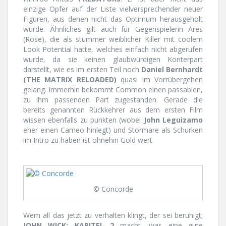
einzige Opfer auf der Liste vielversprechender neuer
Figuren, aus denen nicht das Optimum herausgeholt
wurde. Ähnliches gilt auch für Gegenspielerin Ares
(Rose), die als stummer weiblicher Killer mit coolem
Look Potential hatte, welches einfach nicht abgerufen
wurde, da sie keinen glaubwürdigen Konterpart
darstellt, wie es im ersten Teil noch
Daniel Bernhardt
(THE MATRIX RELOADED)
quasi im Vorrübergehen
gelang. Immerhin bekommt Common einen passablen,
zu ihm passenden Part zugestanden. Gerade die
bereits genannten Rückkehrer aus dem ersten Film
wissen ebenfalls zu punkten (wobei
John Leguizamo
eher einen Cameo hinlegt) und Stormare als Schurken
im Intro zu haben ist ohnehin Gold wert.
© Concorde
Wem all das jetzt zu verhalten klingt, der sei beruhigt;
JOHN WICK: KAPITEL 2
macht, was eine gute