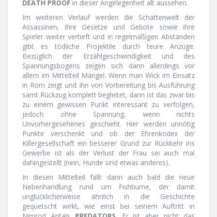
DEATH PROOF
in dieser Angelegenheit alt aussehen.
Im weiteren Verlauf werden die Schattenwelt der
Assassinen, ihre Gesetze und Gebote sowie ihre
Spieler weiter vertieft und in regelmäßigen Abständen
gibt es tödliche Projektile durch teure Anzüge.
Bezüglich der Erzählgeschwindigkeit und des
Spannungsbogens zeigen sich dann allerdings vor
allem im Mittelteil Mängel. Wenn man Wick im Einsatz
in Rom zeigt und ihn von Vorbereitung bis Ausführung
samt Rückzug komplett begleitet, dann ist das zwar bis
zu einem gewissen Punkt interessant zu verfolgen,
jedoch ohne Spannung, wenn nichts
Unvorhergesehenes geschieht. Hier werden unnötig
Punkte verschenkt und ob der Ehrenkodex der
Killergesellschaft ein besserer Grund zur Rückkehr ins
Gewerbe ist als der Verlust der Frau sei auch mal
dahingestellt (nein, Hunde sind etwas anderes).
In diesen Mittelteil fällt dann auch bald die neue
Nebenhandlung rund um Fishburne, der damit
unglücklicherweise ähnlich in die Geschichte
gequetscht wirkt, wie einst bei seinem Auftritt in
Nimrod Antals
PREDATORS
. Er ist aber nicht das