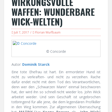
WIRKUNGSVOLLE
WAFFEN: WUNDERBARE
WICK-WELTEN)
Juli 7, 2017
Florian Wurfbaum
© Concorde
Autor:
Dominik Starck
Eine tote Ehefrau ist hart. Ein ermordeter Hund ist
nicht zu verkraften- und nicht zu verzeihen. Rache
dafür endet nicht mit dem Tod des Verantwortlichen,
denn wer den „Schwarzen Mann“ einmal beschworen
hat, der wird ihn so schnell nicht wieder los. John Wick
arbeitet wieder. Und sein Geschäft ist ungebrochen
totbringend für alle jene, die dem legendären Profikiller
in den Weg kommen. Zur allgemeinen Überraschung
hat
MATRIX
-Star
Keanu Reeves
als
„John Wick“