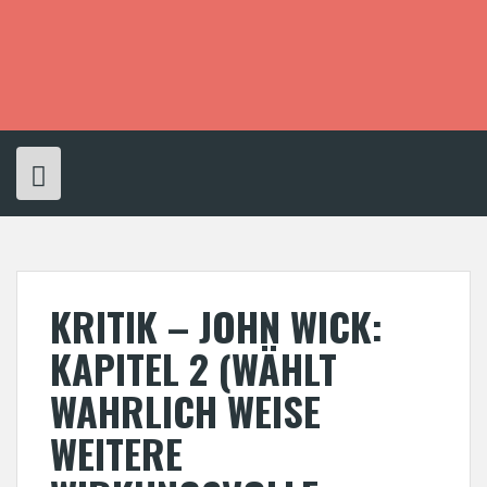
S
k
i
p
t
o
c
o
n
t
e
n
t
KRITIK – JOHN WICK:
KAPITEL 2 (WÄHLT
WAHRLICH WEISE
WEITERE