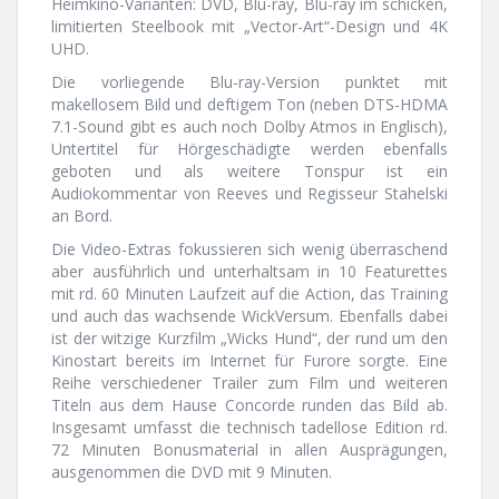
Heimkino-Varianten: DVD, Blu-ray, Blu-ray im schicken,
limitierten Steelbook mit „Vector-Art“-Design und 4K
UHD.
Die vorliegende Blu-ray-Version punktet mit
makellosem Bild und deftigem Ton (neben DTS-HDMA
7.1-Sound gibt es auch noch Dolby Atmos in Englisch),
Untertitel für Hörgeschädigte werden ebenfalls
geboten und als weitere Tonspur ist ein
Audiokommentar von Reeves und Regisseur Stahelski
an Bord.
Die Video-Extras fokussieren sich wenig überraschend
aber ausführlich und unterhaltsam in 10 Featurettes
mit rd. 60 Minuten Laufzeit auf die Action, das Training
und auch das wachsende WickVersum. Ebenfalls dabei
ist der witzige Kurzfilm „Wicks Hund“, der rund um den
Kinostart bereits im Internet für Furore sorgte. Eine
Reihe verschiedener Trailer zum Film und weiteren
Titeln aus dem Hause Concorde runden das Bild ab.
Insgesamt umfasst die technisch tadellose Edition rd.
72 Minuten Bonusmaterial in allen Ausprägungen,
ausgenommen die DVD mit 9 Minuten.