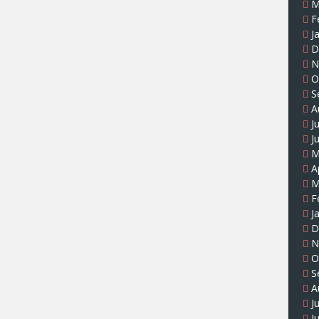
M
F
J
D
N
O
S
A
J
J
M
A
M
F
J
D
N
O
S
A
J
J