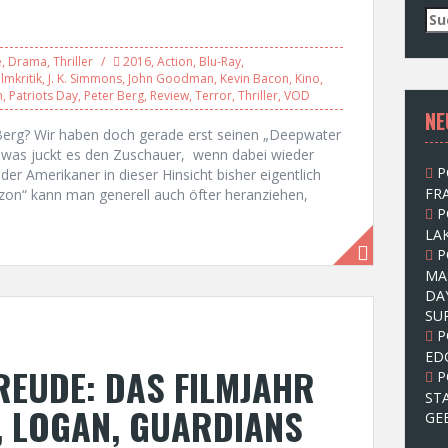
S
u
c
e
,
Drama
,
Thriller
2016
,
Action
,
Blu-Ray
,
h
ilmkritik
,
J. K. Simmons
,
John Goodman
,
Kevin Bacon
,
Kino
,
n
,
Patriots Day
,
Peter Berg
,
Review
,
Terror
,
Thriller
,
VOD
e
NE
n
erg? Wir haben doch gerade erst seinen „Deepwater
n
 was juckt es den Zuschauer, wenn dabei wieder
a
P
er Amerikaner in dieser Hinsicht bisher eigentlich
c
FRA
zon“ kann man generell auch öfter heranziehen,
h
P
:
LAK
P
MA
DA
SU
P
ED
EUDE: DAS FILMJAHR
P
ST
, LOGAN, GUARDIANS
GE