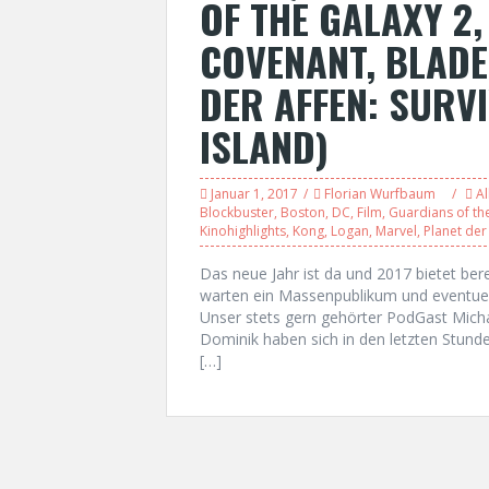
OF THE GALAXY 2,
COVENANT, BLADE
DER AFFEN: SURVI
ISLAND)
Januar 1, 2017
Florian Wurfbaum
Al
Blockbuster
,
Boston
,
DC
,
Film
,
Guardians of th
Kinohighlights
,
Kong
,
Logan
,
Marvel
,
Planet der
Das neue Jahr ist da und 2017 bietet bere
warten ein Massenpublikum und eventuell
Unser stets gern gehörter PodGast Mich
Dominik haben sich in den letzten Stun
[…]