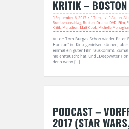
KRITIK – BOSTON
September 6, 2017
Tom
Action
,
All
Bombenanschlag
,
Boston
,
Drama
,
DVD
,
Film
,
F
Kritik
,
Marathon
,
Matt Cook
,
Michelle Monagha
Autor: Tom Burgas Schon wieder Peter B
Horizon“ im Kino genießen können, aber
einmal ein guter Film rauskommt. Zumal d
nie enttäuscht hat. Und „Deepwater Hori
denn wenn […]
PODCAST – VORFR
2017 (STAR WARS