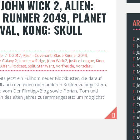
 JOHN WICK 2, ALIEN:
 RUNNER 2049, PLANET
AR
VAL, KONG: SKULL
A
J
J
le
2017
,
Alien - Covenant
,
Blade Runner 2049
,
M
e Galaxy 2
,
Hacksaw Ridge
,
John Wick 2
,
Justice League
,
Kino
,
A
 Affen
,
Podcast
,
Split
,
Star Wars
,
Vorfreude
,
Vorschau
M
its jetzt ein Füllhorn neuer Blockbuster, die darauf
F
 auch den einen oder anderen Kritiker zu begeistern.
J
a vom Der Filmtipp-Blog sowie Florian, Tom und
D
den des alten Jahres zusammengesetzt um möglichst
N
O
S
A
J
J
M