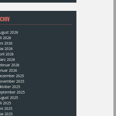
CHIV
ugust 2026
uli 2026
uni 2026
ai 2026
pril 2026
ärz 2026
ebruar 2026
anuar 2026
ezember 2025
ovember 2025
ktober 2025
eptember 2025
ugust 2025
uli 2025
uni 2025
ai 2025