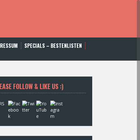
PRESSUM
SPECIALS – BESTENLISTEN
EASE FOLLOW & LIKE US :)