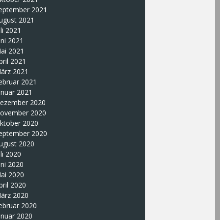
eptember 2021
ugust 2021
uli 2021
uni 2021
ai 2021
pril 2021
ärz 2021
ebruar 2021
anuar 2021
ezember 2020
ovember 2020
ktober 2020
eptember 2020
ugust 2020
uli 2020
uni 2020
ai 2020
pril 2020
ärz 2020
ebruar 2020
anuar 2020