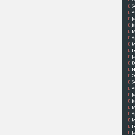
S
A
J
J
M
A
M
F
J
D
N
O
S
A
J
J
M
A
M
F
J