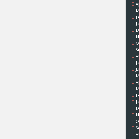
A
M
F
J
D
N
O
S
A
J
J
M
A
M
F
J
D
N
O
S
A