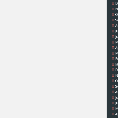
D
N
O
S
A
J
J
M
A
M
F
J
D
N
O
S
A
J
J
M
A