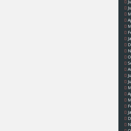
J
J
M
A
M
F
J
D
N
O
S
A
J
J
M
A
M
F
J
D
N
O