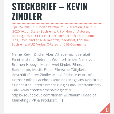
STECKBRIEF – KEVIN
ZINDLER
Juli 24, 2015
Florian Wurfbaum
Action
,
Alle
2020
,
Action Stars - Buchreihe
,
Art of Horror
,
Autoren
,
bereitsgetestet
,
CET
,
Cine Entertainment Talk
,
Entertainment
Blog
,
Kevin Zindler
,
NSM Records
,
Steckbrief
,
Topfilm-
Buchreihe
,
WUZI Verlag
,
X-Rated
69 Comments
Name: Kevin Zindler Alter: Alt aber nicht veraltet
Familienstand: Getrennt Wohnort: In der Nähe von
Bremen Hobbys: Meine zwei Kinder, Filme,
Badminton, Musik, Essen Filmische Tätigkeit:
Geschäftsführer: Zindler Media Redakteur: Art of
Horror / Infos: Facebookseite des Magazins Redakteur
/ Podcaster: Entertainment Blog / Cine-Entertainment-
Talk (www.entertainment-blog.net &
https://soundcloud.com/florian-wurfbaum) Head of
Marketing / PR & Producer: […]