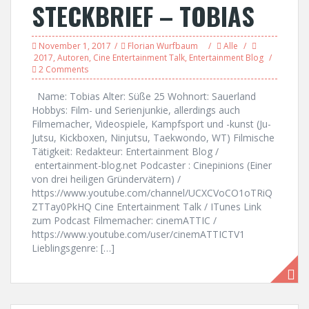
STECKBRIEF – TOBIAS
November 1, 2017
Florian Wurfbaum
Alle
2017
,
Autoren
,
Cine Entertainment Talk
,
Entertainment Blog
2 Comments
Name: Tobias Alter: Süße 25 Wohnort: Sauerland
Hobbys: Film- und Serienjunkie, allerdings auch
Filmemacher, Videospiele, Kampfsport und -kunst (Ju-
Jutsu, Kickboxen, Ninjutsu, Taekwondo, WT) Filmische
Tätigkeit: Redakteur: Entertainment Blog /
entertainment-blog.net Podcaster : Cinepinions (Einer
von drei heiligen Gründervätern) /
https://www.youtube.com/channel/UCXCVoCO1oTRiQ
ZTTay0PkHQ Cine Entertainment Talk / ITunes Link
zum Podcast Filmemacher: cinemATTIC /
https://www.youtube.com/user/cinemATTICTV1
Lieblingsgenre: […]