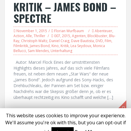
KRITIK – JAMES BOND –
SPECTRE
November 1, 2015
Florian Wurfbaum
Abenteuer
,
Action
,
Alle
,
Thriller
007
,
2015
,
Agenten
,
Blockbuster
,
Blu-
Ray
,
Christoph Waltz
,
Daniel Craig
,
Dave Bautista
,
DVD
,
Film
,
Filmkritik
,
James Bond
,
Kino
,
Kritik
,
Lea Seydoux
,
Monica
Bellucci
,
Sam Mendes
,
Unterhaltung
Autor: Marcel Flock Eines der umstrittensten
Highlights dieses Jahres, auf das sich viele Filmfans
freuen, ist neben dem neuen „Star Wars“ der neue
„James Bond“. Jedoch aufgrund des Sony-Hacks, des
Drehbuchleaks, der Pannen am Set bzw. einiger
Nachdrehs war die Skepsis größer denn je, ob er es
überhaupt rechtzeitig ins Kino schafft und welche […]
This website uses cookies to improve your experience.
We'll assume you're ok with this, but you can opt-out if
Proudly powered by WordPress
|
Theme:
Solon
by aThemes