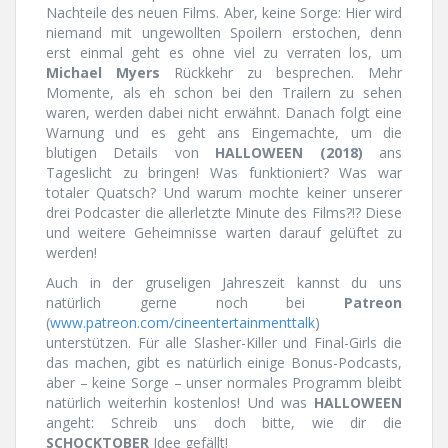
Nachteile des neuen Films. Aber, keine Sorge: Hier wird
niemand mit ungewollten Spoilern erstochen, denn
erst einmal geht es ohne viel zu verraten los, um
Michael Myers
Rückkehr zu besprechen. Mehr
Momente, als eh schon bei den Trailern zu sehen
waren, werden dabei nicht erwähnt. Danach folgt eine
Warnung und es geht ans Eingemachte, um die
blutigen Details von
HALLOWEEN (2018)
ans
Tageslicht zu bringen! Was funktioniert? Was war
totaler Quatsch? Und warum mochte keiner unserer
drei Podcaster die allerletzte Minute des Films?!? Diese
und weitere Geheimnisse warten darauf gelüftet zu
werden!
Auch in der gruseligen Jahreszeit kannst du uns
natürlich gerne noch bei
Patreon
(
www.patreon.com/cineentertainmenttalk
)
unterstützen. Für alle Slasher-Killer und Final-Girls die
das machen, gibt es natürlich einige Bonus-Podcasts,
aber – keine Sorge – unser normales Programm bleibt
natürlich weiterhin kostenlos! Und was
HALLOWEEN
angeht: Schreib uns doch bitte, wie dir die
SCHOCKTOBER
Idee gefällt!