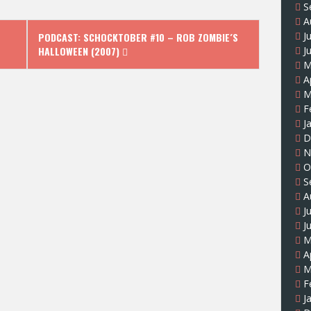
S
A
J
PODCAST: SCHOCKTOBER #10 – ROB ZOMBIE´S
J
HALLOWEEN (2007)
M
A
M
F
J
D
N
O
S
A
J
J
M
A
M
F
J