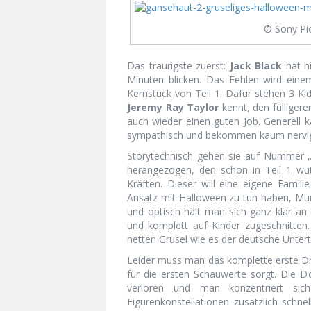
© Sony Pi
Das traurigste zuerst:
Jack Black
hat hi
Minuten blicken. Das Fehlen wird einem
Kernstück von Teil 1. Dafür stehen 3 
Jeremy Ray Taylor
kennt, den fülliger
auch wieder einen guten Job. Generell k
sympathisch und bekommen kaum nervig
Storytechnisch gehen sie auf Nummer „S
herangezogen, den schon in Teil 1 wü
Kräften. Dieser will eine eigene Famili
Ansatz mit Halloween zu tun haben, Mu
und optisch hält man sich ganz klar an d
und komplett auf Kinder zugeschnitten.
netten Grusel wie es der deutsche Untertit
Leider muss man das komplette erste Dri
für die ersten Schauwerte sorgt. Die D
verloren und man konzentriert sich
Figurenkonstellationen zusätzlich schne