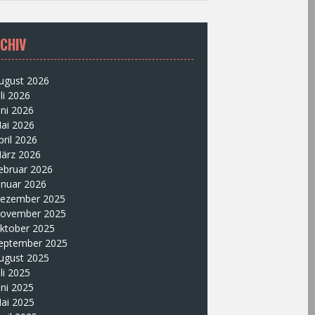
CHIV
ugust 2026
uli 2026
uni 2026
ai 2026
pril 2026
ärz 2026
ebruar 2026
anuar 2026
ezember 2025
ovember 2025
ktober 2025
eptember 2025
ugust 2025
uli 2025
uni 2025
ai 2025