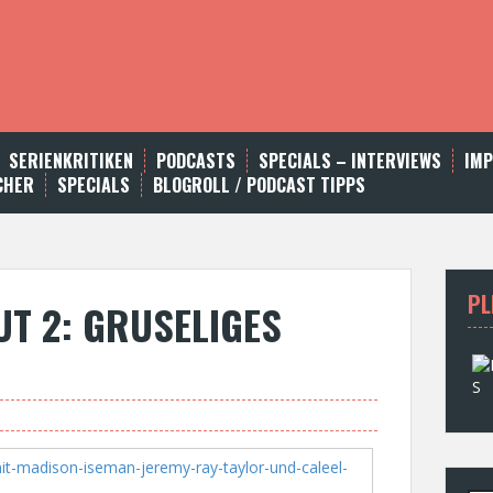
SERIENKRITIKEN
PODCASTS
SPECIALS – INTERVIEWS
IM
CHER
SPECIALS
BLOGROLL / PODCAST TIPPS
PL
UT 2: GRUSELIGES