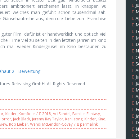
J
rs ambitioniert erscheinen lässt. In knappen 90
M
feuert welches man gefühlt schon tausendmal sah.
A
ie Gänsehautreihe aus, denn die Liebe zum Franchise
M
F
guter Film, dafür ist er handwerklich und optisch viel
J
che Filme viel zu selten in den letzten Jahren im Kino
D
uch mal wieder Kindergrusel im Kino bestaunen zu
N
O
S
A
J
J
tures Releasing GmbH. All Rights Reserved.
M
A
M
F
or
,
Kinder
,
Komödie
2018
,
Ari Sandel
,
Familie
,
Fantasy
,
J
Horror
,
Jack Black
,
Jeremy Ray Taylor
,
Ken Jeong
,
Kinder
,
Kino
,
D
view
,
Rob Lieber
,
Wendi McLendon-Covey
permalink
N
O