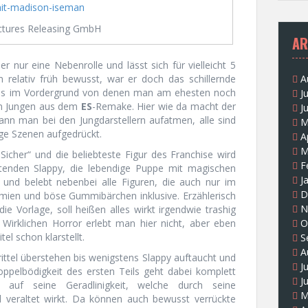
ctures Releasing GmbH
AR
er nur eine Nebenrolle und lässt sich für vielleicht 5
 relativ früh bewusst, war er doch das schillernde
A
Kids im Vordergrund von denen man am ehesten noch
J
en Jungen aus dem
ES
-Remake. Hier wie da macht der
J
ann man bei den Jungdarstellern aufatmen, alle sind
M
e Szenen aufgedrückt.
A
M
icher“ und die beliebteste Figur des Franchise wird
F
tenden Slappy, die lebendige Puppe mit magischen
J
e und belebt nebenbei alle Figuren, die auch nur im
D
mien und böse Gummibärchen inklusive. Erzählerisch
N
ie Vorlage, soll heißen alles wirkt irgendwie trashig
 Wirklichen Horror erlebt man hier nicht, aber eben
O
el schon klarstellt.
S
A
ttel überstehen bis wenigstens Slappy auftaucht und
J
oppelbödigkeit des ersten Teils geht dabei komplett
J
 auf seine Geradlinigkeit, welche durch seine
M
ll veraltet wirkt. Da können auch bewusst verrückte