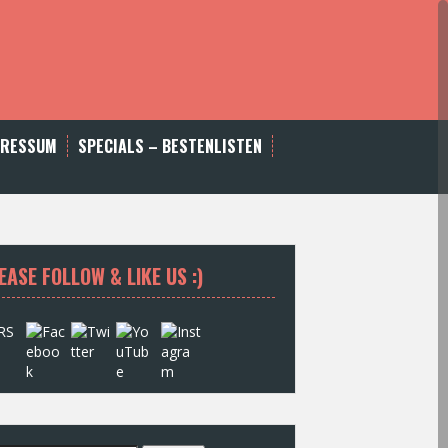
PRESSUM
SPECIALS – BESTENLISTEN
EASE FOLLOW & LIKE US :)