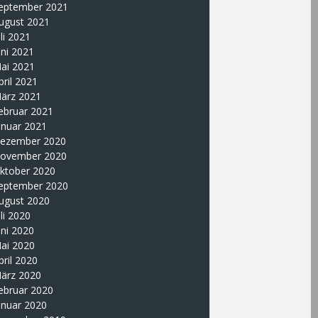
eptember 2021
ugust 2021
uli 2021
uni 2021
ai 2021
pril 2021
ärz 2021
ebruar 2021
anuar 2021
ezember 2020
ovember 2020
ktober 2020
eptember 2020
ugust 2020
uli 2020
uni 2020
ai 2020
pril 2020
ärz 2020
ebruar 2020
anuar 2020