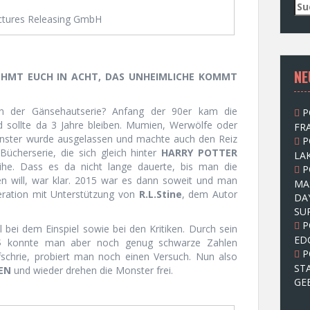
S
u
ctures Releasing GmbH
c
h
e
NE
n
EHMT EUCH IN ACHT, DAS UNHEIMLICHE KOMMT
n
a
len der Gänsehautserie? Anfang der 90er kam die
P
c
d sollte da 3 Jahre bleiben. Mumien, Werwölfe oder
FRA
h
onster wurde ausgelassen und machte auch den Reiz
P
:
Bücherserie, die sich gleich hinter
HARRY POTTER
LAK
reihe. Dass es da nicht lange dauerte, bis man die
P
n will, war klar. 2015 war es dann soweit und man
MA
eration mit Unterstützung von
R.L.Stine
, dem Autor
DA
SU
P
 bei dem Einspiel sowie bei den Kritiken. Durch sein
ED
 $ konnte man aber noch genug schwarze Zahlen
P
fschrie, probiert man noch einen Versuch. Nun also
ST
EN
und wieder drehen die Monster frei.
GE