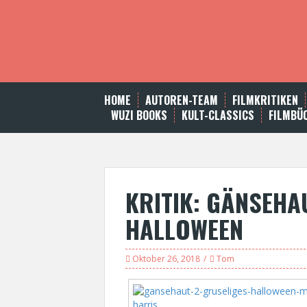
S
k
i
p
t
o
c
HOME
AUTOREN-TEAM
FILMKRITIKEN
o
WUZI BOOKS
KULT-CLASSICS
FILMBÜ
n
t
e
n
t
KRITIK: GÄNSEHA
HALLOWEEN
Oktober 26, 2018
Tom