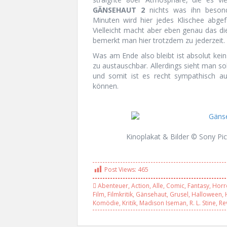
GÄNSEHAUT 2
nichts was ihn besonde
Minuten wird hier jedes Klischee abge
Vielleicht macht aber eben genau das d
bemerkt man hier trotzdem zu jederzeit.
Was am Ende also bleibt ist absolut kein 
zu austauschbar. Allerdings sieht man sol
und somit ist es recht sympathisch a
können.
Kinoplakat & Bilder © Sony Pic
Post Views:
465
Abenteuer
,
Action
,
Alle
,
Comic
,
Fantasy
,
Horr
Film
,
Filmkritik
,
Gänsehaut
,
Grusel
,
Halloween
,
Komödie
,
Kritik
,
Madison Iseman
,
R. L. Stine
,
Re