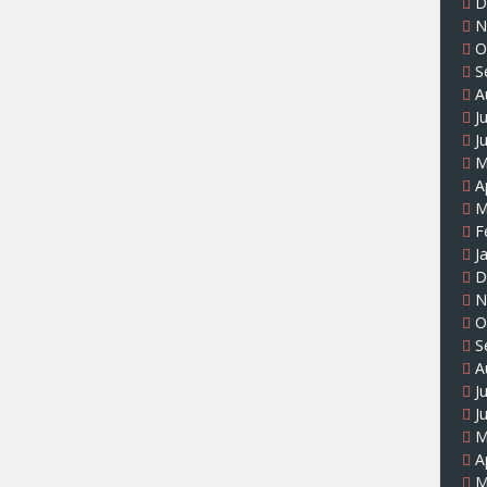
D
N
O
S
A
J
J
M
A
M
F
J
D
N
O
S
A
J
J
M
A
M