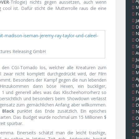
A
OVER
-Trilogie) nichts gegen aussetzen, auch wenn
M
cool ist. Dafür sticht die Mutterrolle raus die eine
F
J
D
N
O
S
ctures Releasing GmbH
A
J
J
 den CGI-Tornado los, welcher alle Kreaturen zum
M
zwar nicht komplett durchgedrückt wird, der Film
A
ommt. Besonders der Kampf gegen die nun lebenden
M
. Hinzukommen dann böse Hexen, ein buckliger,
F
 1 und generell alles was das Klischeehorrorherz so
J
nübersichtlich und besonders beim Showdown verlässt
Gegensatz zum gemächlichen Anfang aber willkommen.
D
 Black
punktet das Ende zusätzlich. Ein episches
N
warten. Das Budget wurde nochmal um 15 Millionen $
O
eit spürbar.
S
A
mma. Einerseits schätzt man die leicht trashige,
J
 zu selten in letzter Zeit gab. Anderseits besitzt