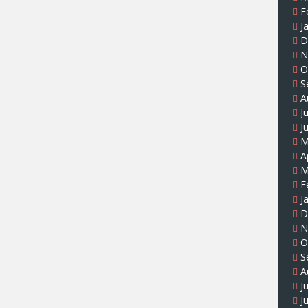
F
J
D
N
O
S
A
J
J
M
A
M
F
J
D
N
O
S
A
J
J