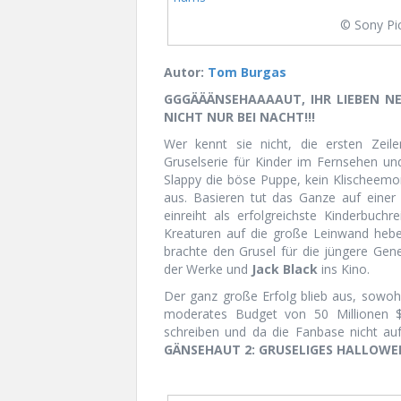
© Sony Pi
Autor:
Tom Burgas
GGGÄÄÄNSEHAAAAUT, IHR LIEBEN N
NICHT NUR BEI NACHT!!!
Wer kennt sie nicht, die ersten Zei
Gruselserie für Kinder im Fernsehen un
Slappy die böse Puppe, kein Klischeem
aus. Basieren tut das Ganze auf einer 
einreiht als erfolgreichste Kinderbuch
Kreaturen auf die große Leinwand hebe
brachte den Grusel für die jüngere Gen
der Werke und
Jack Black
ins Kino.
Der ganz große Erfolg blieb aus, sowohl
moderates Budget von 50 Millionen
schreiben und da die Fanbase nicht au
GÄNSEHAUT 2: GRUSELIGES HALLOWE