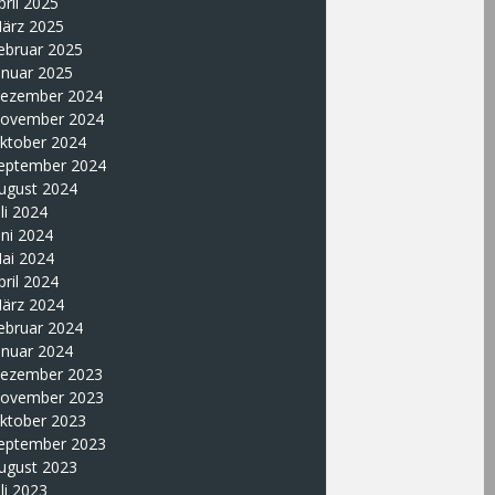
pril 2025
ärz 2025
ebruar 2025
anuar 2025
ezember 2024
ovember 2024
ktober 2024
eptember 2024
ugust 2024
uli 2024
uni 2024
ai 2024
pril 2024
ärz 2024
ebruar 2024
anuar 2024
ezember 2023
ovember 2023
ktober 2023
eptember 2023
ugust 2023
uli 2023