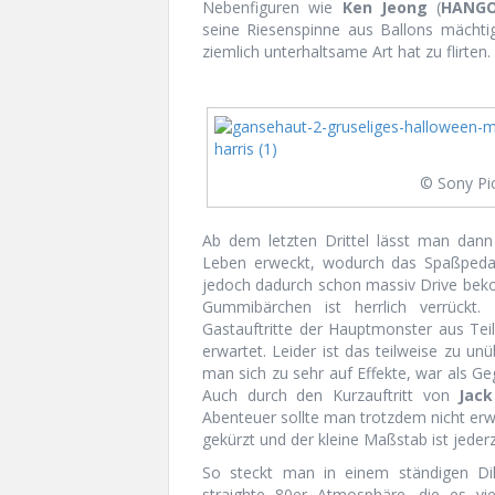
Nebenfiguren wie
Ken Jeong
(
HANG
seine Riesenspinne aus Ballons mächtig 
ziemlich unterhaltsame Art hat zu flirten.
© Sony Pi
Ab dem letzten Drittel lässt man dann
Leben erweckt, wodurch das Spaßpedal 
jedoch dadurch schon massiv Drive bek
Gummibärchen ist herrlich verrückt
Gastauftritte der Hauptmonster aus Teil
erwartet. Leider ist das teilweise zu u
man sich zu sehr auf Effekte, war als 
Auch durch den Kurzauftritt von
Jack
Abenteuer sollte man trotzdem nicht er
gekürzt und der kleine Maßstab ist jederz
So steckt man in einem ständigen Dile
straighte 80er Atmosphäre, die es viel