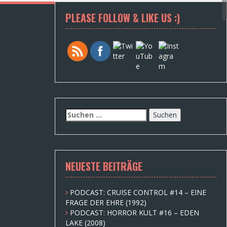
PLEASE FOLLOW & LIKE US :)
S
u
c
h
e
NEUESTE BEITRÄGE
n
n
a
PODCAST: CRUISE CONTROL #14 – EINE
c
FRAGE DER EHRE (1992)
h
PODCAST: HORROR KULT #16 – EDEN
:
LAKE (2008)