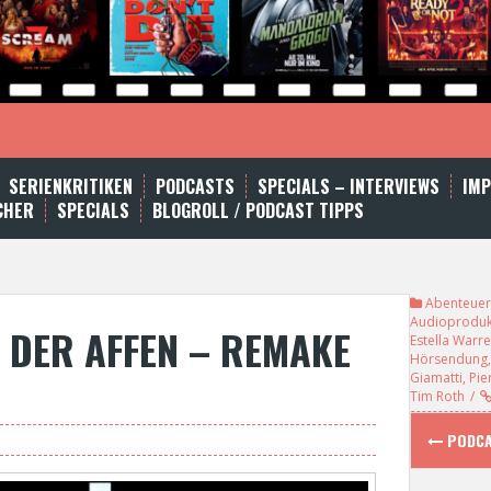
SERIENKRITIKEN
PODCASTS
SPECIALS – INTERVIEWS
IM
CHER
SPECIALS
BLOGROLL / PODCAST TIPPS
Abenteuer
Audioproduk
 DER AFFEN – REMAKE
Estella Warr
Hörsendung
Giamatti
,
Pie
Tim Roth
PODCAS