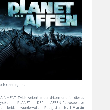
0th Century Fox
AINMENT TALK weiter! In der dritten und für dieses
großen PLANET DER AFFEN-Retrospektive
en beiden wundervollen Podgästen
Karl-Martin