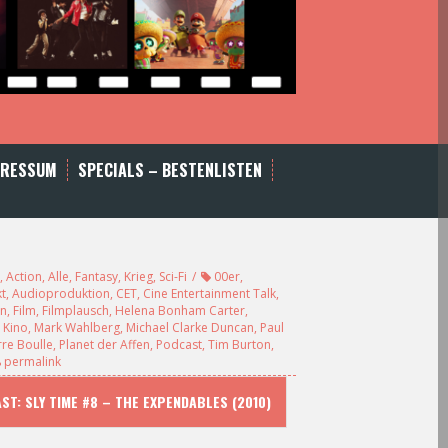
PRESSUM
SPECIALS – BESTENLISTEN
,
Action
,
Alle
,
Fantasy
,
Krieg
,
Sci-Fi
00er
,
t
,
Audioproduktion
,
CET
,
Cine Entertainment Talk
,
en
,
Film
,
Filmplausch
,
Helena Bonham Carter
,
,
Kino
,
Mark Wahlberg
,
Michael Clarke Duncan
,
Paul
rre Boulle
,
Planet der Affen
,
Podcast
,
Tim Burton
,
permalink
T: SLY TIME #8 – THE EXPENDABLES (2010)