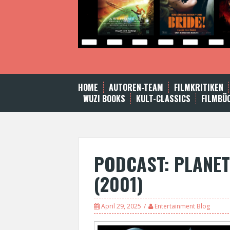
HOME
AUTOREN-TEAM
FILMKRITIKEN
WUZI BOOKS
KULT-CLASSICS
FILMBÜ
PODCAST: PLANET
(2001)
P
April 29, 2025
Entertainment Blog