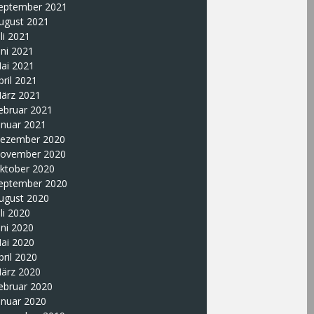
eptember 2021
ugust 2021
uli 2021
uni 2021
ai 2021
pril 2021
ärz 2021
ebruar 2021
anuar 2021
ezember 2020
ovember 2020
ktober 2020
eptember 2020
ugust 2020
uli 2020
uni 2020
ai 2020
pril 2020
ärz 2020
ebruar 2020
anuar 2020