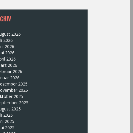
CHIV
ugust 2026
uli 2026
uni 2026
ai 2026
pril 2026
ärz 2026
ebruar 2026
anuar 2026
ezember 2025
ovember 2025
ktober 2025
eptember 2025
ugust 2025
uli 2025
uni 2025
ai 2025