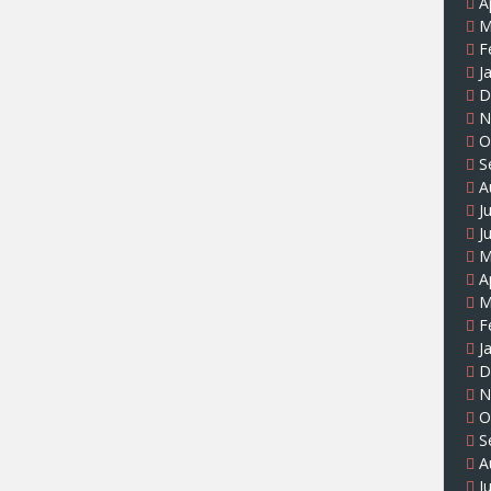
A
M
F
J
D
N
O
S
A
J
J
M
A
M
F
J
D
N
O
S
A
J