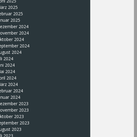
pril 2025
ärz 2025
ebruar 2025
anuar 2025
ezember 2024
ovember 2024
ktober 2024
eptember 2024
ugust 2024
uli 2024
uni 2024
ai 2024
pril 2024
ärz 2024
ebruar 2024
anuar 2024
ezember 2023
ovember 2023
ktober 2023
eptember 2023
ugust 2023
uli 2023