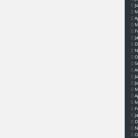
J
M
A
M
F
J
D
N
O
S
A
J
J
M
A
M
F
J
D
N
O