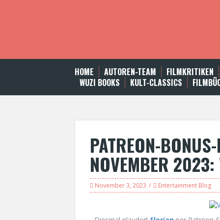
S
k
i
p
t
o
c
HOME
AUTOREN-TEAM
FILMKRITIKEN
o
WUZI BOOKS
KULT-CLASSICS
FILMBÜ
n
t
e
n
t
PATREON-BONUS-
NOVEMBER 2023: 
November 3, 2023
Entertainment Blog
Diesmal plaudert
Florian
per Patreon-S