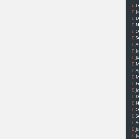
F
J
D
N
O
S
A
J
J
M
A
M
F
J
D
N
O
S
A
J
J