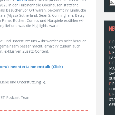
S
023 in der Turbinenhalle Oberhausen stattfand.
u
als Besucher vor Ort waren, bekommt ihr Eindrücke
c
tars (Alyssa Sutherland, Sean S. Cunningham, Betsy
h
 Filme, Bücher, Comics und Hörspiele erzählen wir
e
ng lief und was die Highlights waren.
NE
n
n
a
ei und unterstützt uns – Ihr werdet es nicht bereuen
P
c
 gemeinsam besser macht, erhält ihr zudem auch
FRA
h
n, exklusiven Zusatz-Content.
P
:
LAK
P
om/cineentertainmenttalk (Click)
MA
DA
SU
Liebe und Unterstützung :-).
P
ED
P
CET-Podcast Team
ST
GE