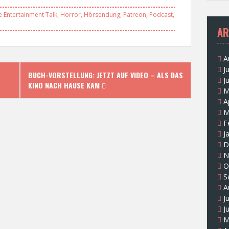
e Entertainment Talk
,
Horror
,
Hörsendung
,
Patreon
,
Podcast
,
AR
A
J
BUCH-VORSTELLUNG: JETZT AUF VIDEO – ALS DAS
J
KINO NACH HAUSE KAM
M
A
M
F
J
D
N
O
S
A
J
J
M