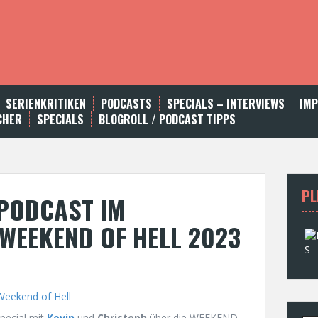
SERIENKRITIKEN
PODCASTS
SPECIALS – INTERVIEWS
IM
CHER
SPECIALS
BLOGROLL / PODCAST TIPPS
PL
PODCAST IM
WEEKEND OF HELL 2023
pecial mit
Kevin
und
Christoph
über die WEEKEND