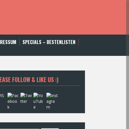
PRESSUM
SPECIALS – BESTENLISTEN
EASE FOLLOW & LIKE US :)