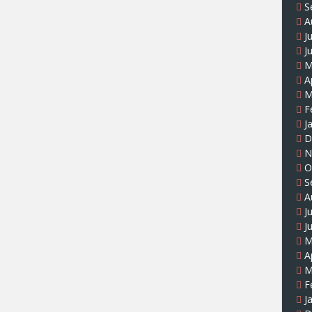
S
A
J
J
M
A
M
F
J
D
N
O
S
A
J
J
M
A
M
F
J