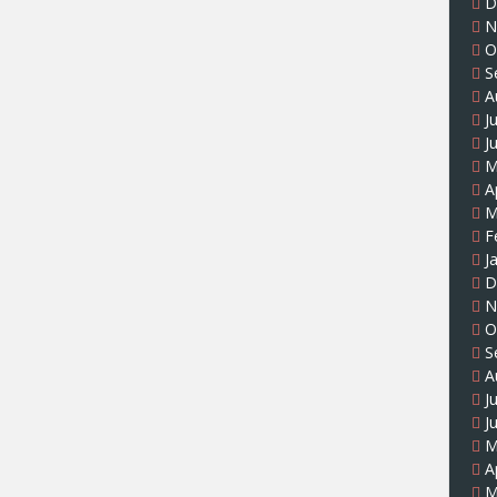
D
N
O
S
A
J
J
M
A
M
F
J
D
N
O
S
A
J
J
M
A
M