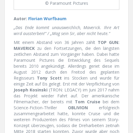
© Paramount Pictures
Autor:
Florian Wurfbaum
„Das Ende kommt unausweichlich, Maverick. Ihre Art
wird aussterben!“ /
„Mag sein Sir, aber nicht heute.“
Mit einem Abstand von 36 Jahren zählt
TOP GUN:
MAVERICK
zu den Fortsetzungen, die den längsten
zeitlichen Abstand zum Vorgänger haben. Dabei hatte
Paramount Pictures die Entwicklung des Sequels
bereits 2010 angekündigt. Allerdings geriet diese im
August 2012 durch den Freitod des geplanten
Regisseurs
Tony Scott
ins Stocken und wurde für
einige Zeit auf Eis gelegt. Erst mit der Verpflichtung von
Joseph Kosinski
(TRON: LEGACY) im Juni 2017 nahm
das Projekt wieder Fahrt auf. Der amerikanische
Filmemacher, der bereits mit
Tom Cruise
bei dem
Science-Fiction-Thriller
OBLIVION
erfolgreich
zusammengearbeitet hatte, konnte Cruise und die
weiteren Produzenten des Filmes von seinem Story-
Konzept überzeugen, sodass die Dreharbeiten zeitnah
Mitte 2018 starten konnten. Zuvor wurde aber noch