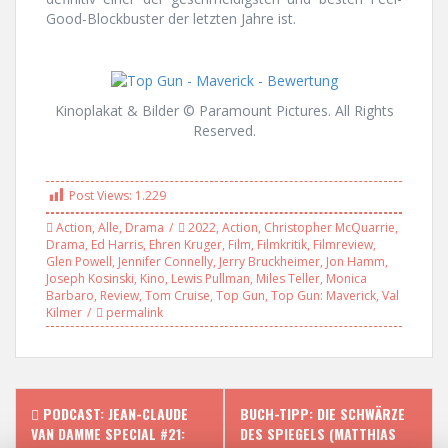
Good-Blockbuster der letzten Jahre ist.
Kinoplakat & Bilder © Paramount Pictures. All Rights
Reserved.
Post Views:
1.229
Action
,
Alle
,
Drama
2022
,
Action
,
Christopher McQuarrie
,
Drama
,
Ed Harris
,
Ehren Kruger
,
Film
,
Filmkritik
,
Filmreview
,
Glen Powell
,
Jennifer Connelly
,
Jerry Bruckheimer
,
Jon Hamm
,
Joseph Kosinski
,
Kino
,
Lewis Pullman
,
Miles Teller
,
Monica
Barbaro
,
Review
,
Tom Cruise
,
Top Gun
,
Top Gun: Maverick
,
Val
Kilmer
permalink
P
PODCAST: JEAN-CLAUDE
BUCH-TIPP: DIE SCHWÄRZE
VAN DAMME SPECIAL #21:
DES SPIEGELS (MATTHIAS