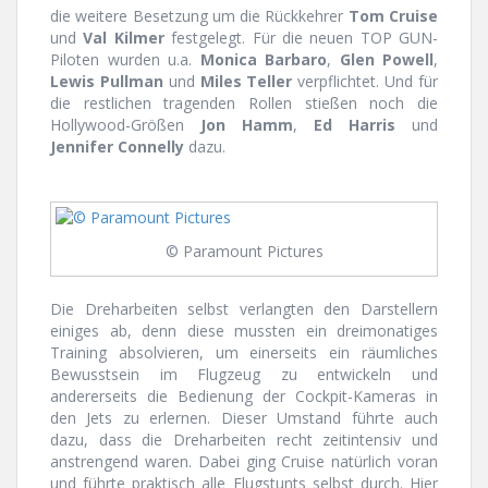
die weitere Besetzung um die Rückkehrer
Tom Cruise
und
Val Kilmer
festgelegt. Für die neuen TOP GUN-
Piloten wurden u.a.
Monica Barbaro
,
Glen Powell
,
Lewis Pullman
und
Miles Teller
verpflichtet. Und für
die restlichen tragenden Rollen stießen noch die
Hollywood-Größen
Jon Hamm
,
Ed Harris
und
Jennifer Connelly
dazu.
© Paramount Pictures
Die Dreharbeiten selbst verlangten den Darstellern
einiges ab, denn diese mussten ein dreimonatiges
Training absolvieren, um einerseits ein räumliches
Bewusstsein im Flugzeug zu entwickeln und
andererseits die Bedienung der Cockpit-Kameras in
den Jets zu erlernen. Dieser Umstand führte auch
dazu, dass die Dreharbeiten recht zeitintensiv und
anstrengend waren. Dabei ging Cruise natürlich voran
und führte praktisch alle Flugstunts selbst durch. Hier