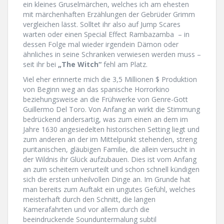
ein kleines Gruselmärchen, welches ich am ehesten
mit märchenhaften Erzählungen der Gebrüder Grimm
vergleichen lässt. Solltet ihr also auf Jump Scares
warten oder einen Special Effect Rambazamba – in
dessen Folge mal wieder irgendein Dämon oder
ähnliches in seine Schranken verwiesen werden muss –
seit ihr bei
„The Witch“
fehl am Platz.
Viel eher erinnerte mich die 3,5 Millionen $ Produktion
von Beginn weg an das spanische Horrorkino
beziehungsweise an die Frühwerke von Genre-Gott
Guillermo Del Toro. Von Anfang an wirkt die Stimmung
bedrückend andersartig, was zum einen an dem im
Jahre 1630 angesiedelten historischen Setting liegt und
zum anderen an der im Mittelpunkt stehenden, streng
puritanischen, gläubigen Familie, die allein versucht in
der Wildnis ihr Glück aufzubauen. Dies ist vom Anfang
an zum scheitern verurteilt und schon schnell kündigen
sich die ersten unheilvollen Dinge an. Im Grunde hat
man bereits zum Auftakt ein ungutes Gefühl, welches
meisterhaft durch den Schnitt, die langen
Kamerafahrten und vor allem durch die
beeindruckende Sounduntermalung subtil