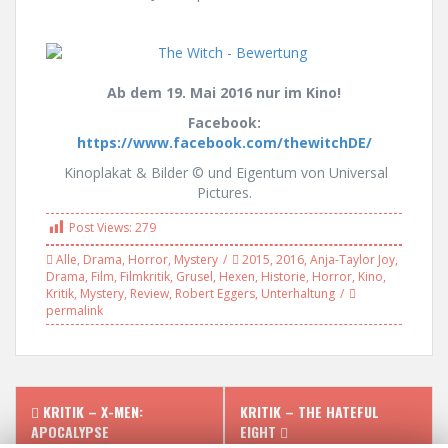
Ab dem 19. Mai 2016 nur im Kino!
Facebook:
https://www.facebook.com/thewitchDE/
Kinoplakat & Bilder © und Eigentum von Universal
Pictures.
Post Views:
279
Alle
,
Drama
,
Horror
,
Mystery
2015
,
2016
,
Anja-Taylor Joy
,
Drama
,
Film
,
Filmkritik
,
Grusel
,
Hexen
,
Historie
,
Horror
,
Kino
,
Kritik
,
Mystery
,
Review
,
Robert Eggers
,
Unterhaltung
permalink
P
KRITIK – X-MEN:
KRITIK – THE HATEFUL
APOCALYPSE
EIGHT