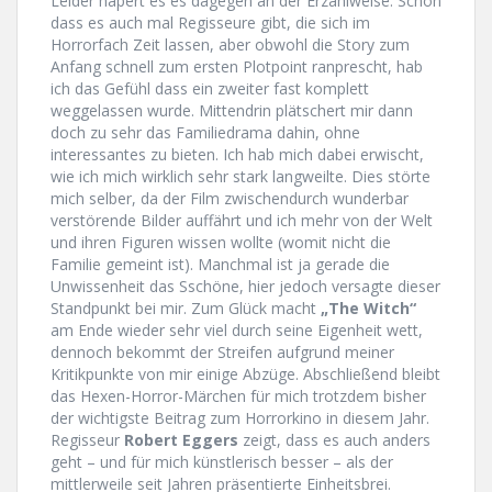
Leider hapert es es dagegen an der Erzählweise. Schön
dass es auch mal Regisseure gibt, die sich im
Horrorfach Zeit lassen, aber obwohl die Story zum
Anfang schnell zum ersten Plotpoint ranprescht, hab
ich das Gefühl dass ein zweiter fast komplett
weggelassen wurde. Mittendrin plätschert mir dann
doch zu sehr das Familiedrama dahin, ohne
interessantes zu bieten. Ich hab mich dabei erwischt,
wie ich mich wirklich sehr stark langweilte. Dies störte
mich selber, da der Film zwischendurch wunderbar
verstörende Bilder auffährt und ich mehr von der Welt
und ihren Figuren wissen wollte (womit nicht die
Familie gemeint ist). Manchmal ist ja gerade die
Unwissenheit das Sschöne, hier jedoch versagte dieser
Standpunkt bei mir. Zum Glück macht
„The Witch“
am Ende wieder sehr viel durch seine Eigenheit wett,
dennoch bekommt der Streifen aufgrund meiner
Kritikpunkte von mir einige Abzüge. Abschließend bleibt
das Hexen-Horror-Märchen für mich trotzdem bisher
der wichtigste Beitrag zum Horrorkino in diesem Jahr.
Regisseur
Robert Eggers
zeigt, dass es auch anders
geht – und für mich künstlerisch besser – als der
mittlerweile seit Jahren präsentierte Einheitsbrei.