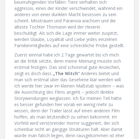
beunruhigenden Vorfällen: Tiere verhalten sich
aggressiv, eines der Kinder verschwindet, während ein
anderes von einer dunklen Macht besessen zu sein
scheint. Misstrauen und Paranoia wachsen und die
älteste Tochter Thomasin wird der Hexerei
beschuldigt. Als sich die Lage immer weiter zuspitzt,
werden Glaube, Loyalität und Liebe jedes einzelnen
Familienmitgliedes auf eine schreckliche Probe gestellt.
Zuerst einmal habe ich 2 Tage gewartet bis ich mich
an die Kritik setzte, denn meine Meinung musste sich
erstmal festigen. Das sind schonmal gute Anzeichen,
zeigt es doch dass
„The Witch“
Anderes bietet und
man sich erstmal über das Gesehene klar werden will.
Ich werde hier zwar im kleinen Maßstab spoilern – was
die Ausrichtung des Films angeht – jedoch direkte
Storywendungen weglassen. Ich für meinen Teil hätte
es besser gefunden hier vorab ein wenig mehr zu
wissen, denn der Trailer lässt auf einen anderen Film
hoffen, als man letztendlich zu sehen bekommt. Im
Vorfeld wird verstörender Horror suggeriert, der sich
scheinbar nicht an gängige Strukturen hält. Aber damit
würde man falsch liegen, denn rausgekommen ist eher