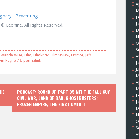
A
M
F
J
 © Leonine. All Rights Reserved.
D
N
O
S
eWanda Wise
,
Film
,
Filmkritik
,
Filmreview
,
Horror
,
Jeff
A
om Payne
permalink
J
J
M
A
M
THE
PODCAST: ROUND UP PART 35 MIT THE FALL GUY,
F
CIVIL WAR, LAND OF BAD, GHOSTBUSTERS:
J
FROZEN EMPIRE, THE FIRST OMEN
D
N
O
S
A