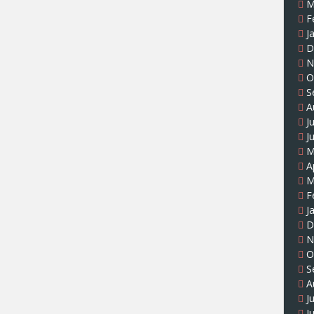
M
F
J
D
N
O
S
A
J
J
M
A
M
F
J
D
N
O
S
A
J
J