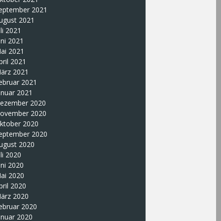
eptember 2021
ugust 2021
uli 2021
uni 2021
ai 2021
pril 2021
ärz 2021
ebruar 2021
anuar 2021
ezember 2020
ovember 2020
ktober 2020
eptember 2020
ugust 2020
uli 2020
uni 2020
ai 2020
pril 2020
ärz 2020
ebruar 2020
anuar 2020