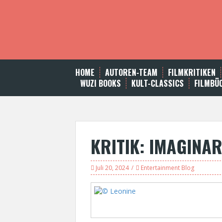
S
k
i
p
t
o
c
HOME
AUTOREN-TEAM
FILMKRITIKEN
o
WUZI BOOKS
KULT-CLASSICS
FILMBÜ
n
t
e
n
t
KRITIK: IMAGINAR
Juli 20, 2024
Entertainment Blog