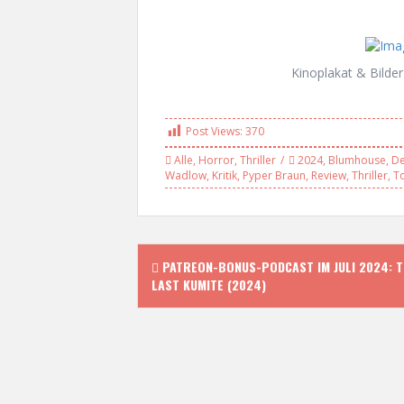
Kinoplakat & Bilder
Post Views:
370
Alle
,
Horror
,
Thriller
2024
,
Blumhouse
,
D
Wadlow
,
Kritik
,
Pyper Braun
,
Review
,
Thriller
,
T
P
PATREON-BONUS-PODCAST IM JULI 2024: 
LAST KUMITE (2024)
o
s
t