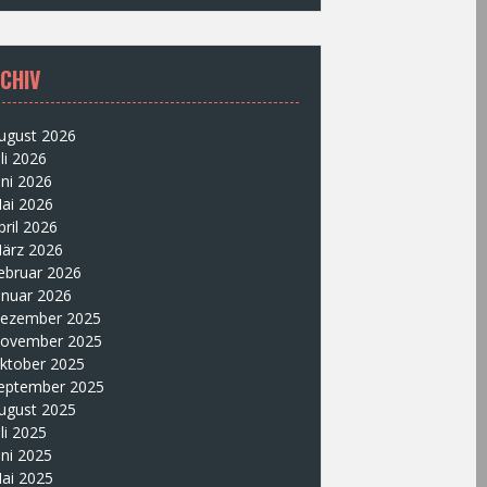
CHIV
ugust 2026
uli 2026
uni 2026
ai 2026
pril 2026
ärz 2026
ebruar 2026
anuar 2026
ezember 2025
ovember 2025
ktober 2025
eptember 2025
ugust 2025
uli 2025
uni 2025
ai 2025