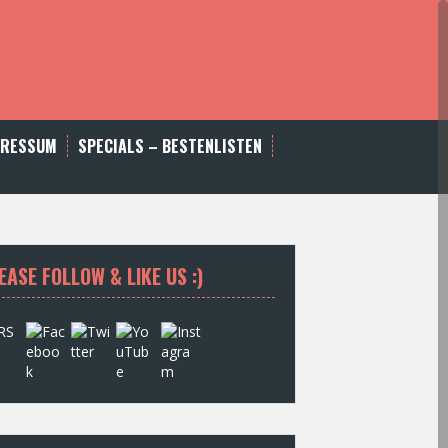
PRESSUM
SPECIALS – BESTENLISTEN
EASE FOLLOW & LIKE US :)