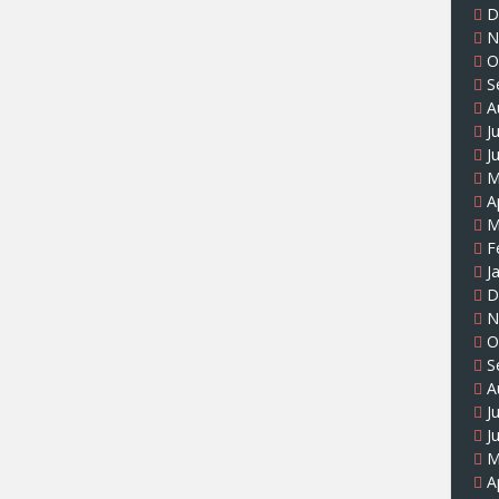
D
N
O
S
A
J
J
M
A
M
F
J
D
N
O
S
A
J
J
M
A