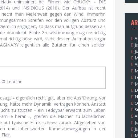
elativ uninspiriert bei Filmen wie CHUCKY – DIE
4) und INSIDIOUS (2010). Der Aufbau ist recht
riecht man Meilenweit gegen den Wind. Immerhin
nnungsarmen Streifen vor den völligen Absturz und
AR
 ziemlich engagiert, so dass man aufgrund dessen als
de dranbleibt. Echte Gruselstimmung mag nie richtig
A
 richtig böse wird, sieht dessen Animation sogar
MAGINARY eigentlich alle Zutaten für einen soliden
J
J
M
A
M
F
© Leonine
J
D
N
agt – eigentlich recht gut, aber die Ausführung, vor
O
hlung, hätte mehr Dynamik vertragen können. Anstatt
S
hbuchs zu stützen – ein Teddybär erwacht zum Leben
A
amilie heran -, greifen die Macher zu lächerlichen
e auf typische Filmklischees zurück. Abgesehen von
J
ekten und lobenswerten Kamerabewegungen in der
J
Flair.
M