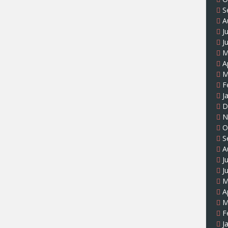
S
A
J
J
M
A
M
F
J
D
N
O
S
A
J
J
M
A
M
F
J