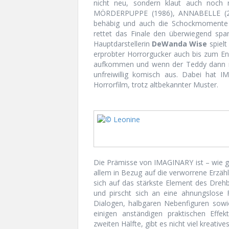
nicht neu, sondern klaut auch noch r
MÖRDERPUPPE (1986), ANNABELLE (201
behäbig und auch die Schockmomente 
rettet das Finale den überwiegend spa
Hauptdarstellerin
DeWanda Wise
spielt
erprobter Horrorgucker auch bis zum En
aufkommen und wenn der Teddy dann mal
unfreiwillig komisch aus. Dabei hat I
Horrorfilm, trotz altbekannter Muster.
Die Prämisse von IMAGINARY ist – wie ges
allem in Bezug auf die verworrene Erzä
sich auf das stärkste Element des Dre
und pirscht sich an eine ahnungslose F
Dialogen, halbgaren Nebenfiguren sowi
einigen anständigen praktischen Eff
zweiten Hälfte, gibt es nicht viel kreatives 