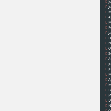
J
J
M
A
M
F
J
D
N
O
S
A
J
J
M
A
M
F
J
D
N
O