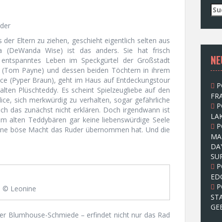
S
u
lder
c
h
er Eltern zu ziehen, geschieht eigentlich selten aus
e
ca (DeWanda Wise) ist das anders. Sie hat frisch
NE
n
n entspanntes Leben im Speckgürtel der Großstadt
n
Tom Payne) und dessen beiden Töchtern in ihrem
a
lice (Pyper Braun), geht im Haus auf Entdeckungstour
P
c
alten Plüschteddy. Es scheint Spielzeugliebe auf den
FRA
h
ice, sich merkwürdig zu verhalten, sogar gefährliche
P
:
ch das zunächst nicht erklären. Doch irgendwann ist
LAK
rem alten Teddybären gar keine liebenswürdige Seele
P
ine böse Macht das Ruder übernommen hat. Und die
MA
DA
SU
P
ED
P
© Leonine
ST
GE
er Blumhouse-Schmiede – erfindet nicht nur das Rad