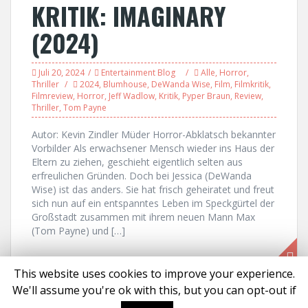
KRITIK: IMAGINARY
(2024)
Juli 20, 2024
Entertainment Blog
Alle
,
Horror
,
Thriller
2024
,
Blumhouse
,
DeWanda Wise
,
Film
,
Filmkritik
,
Filmreview
,
Horror
,
Jeff Wadlow
,
Kritik
,
Pyper Braun
,
Review
,
Thriller
,
Tom Payne
Autor: Kevin Zindler Müder Horror-Abklatsch bekannter
Vorbilder Als erwachsener Mensch wieder ins Haus der
Eltern zu ziehen, geschieht eigentlich selten aus
erfreulichen Gründen. Doch bei Jessica (DeWanda
Wise) ist das anders. Sie hat frisch geheiratet und freut
sich nun auf ein entspanntes Leben im Speckgürtel der
Großstadt zusammen mit ihrem neuen Mann Max
(Tom Payne) und […]
This website uses cookies to improve your experience.
We'll assume you're ok with this, but you can opt-out if
Proudly powered by WordPress
|
Theme:
Solon
by aThemes