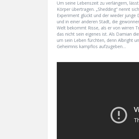
Um seine Lebenszeit zu verlängern, lässt
Körper übertragen. „Shedding“ nennt sic
Experiment glückt und der wieder junge 
und in einer anderen Stadt, die gewonne
Welt bekommt Risse, als er von wirren T
das nicht sein eigenes ist. Als Damian d
um sein Leben fürchten, denn Albright und
Geheimnis kampflos aufzugeben…