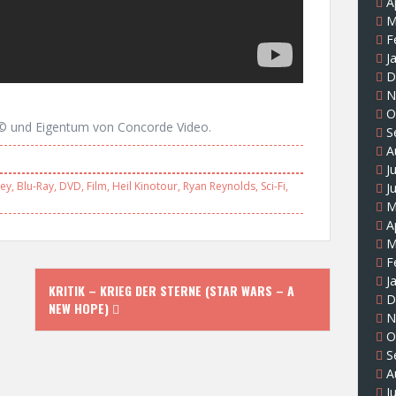
A
M
F
J
D
N
O
 © und Eigentum von Concorde Video.
S
A
J
ley
,
Blu-Ray
,
DVD
,
Film
,
Heil Kinotour
,
Ryan Reynolds
,
Sci-Fi
,
J
M
A
M
F
J
KRITIK – KRIEG DER STERNE (STAR WARS – A
D
NEW HOPE)
N
O
S
A
J