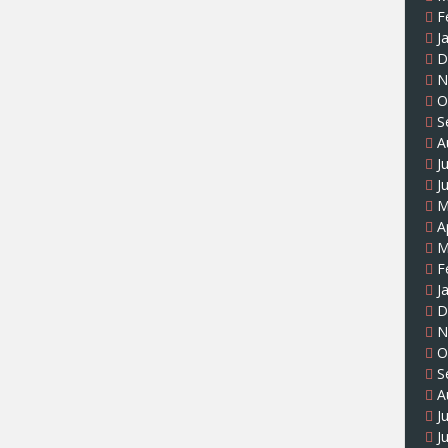
F
J
D
N
O
S
A
J
J
M
A
M
F
J
D
N
O
S
A
J
J