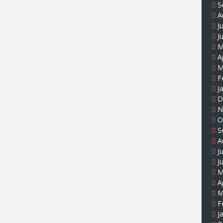
S
A
J
J
M
A
M
F
J
D
N
O
S
A
J
J
M
A
M
F
J