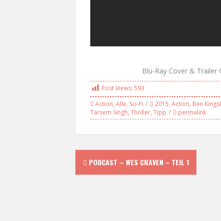
Blu-Ray Cover & Trailer
Post Views:
593
Action
,
Alle
,
Sci-Fi
2015
,
Action
,
Ben Kings
Tarsem Singh
,
Thriller
,
Tipp
permalink
P
PODCAST – WES CRAVEN – TEIL 1
o
s