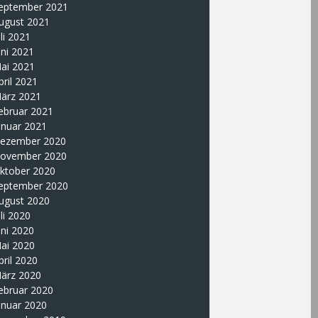
eptember 2021
ugust 2021
uli 2021
uni 2021
ai 2021
pril 2021
ärz 2021
ebruar 2021
anuar 2021
ezember 2020
ovember 2020
ktober 2020
eptember 2020
ugust 2020
uli 2020
uni 2020
ai 2020
pril 2020
ärz 2020
ebruar 2020
anuar 2020