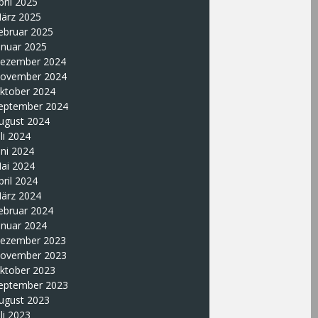
pril 2025
ärz 2025
ebruar 2025
anuar 2025
ezember 2024
ovember 2024
ktober 2024
eptember 2024
ugust 2024
uli 2024
uni 2024
ai 2024
pril 2024
ärz 2024
ebruar 2024
anuar 2024
ezember 2023
ovember 2023
ktober 2023
eptember 2023
ugust 2023
uli 2023