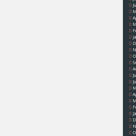
J
M
A
M
F
J
D
N
O
S
A
J
J
M
A
M
F
J
D
N
O