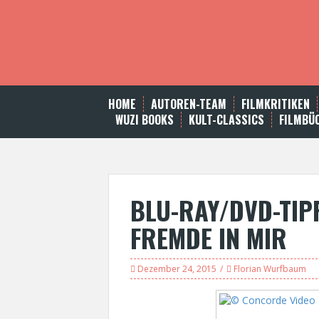
S
k
i
p
t
o
c
HOME
AUTOREN-TEAM
FILMKRITIKEN
o
WUZI BOOKS
KULT-CLASSICS
FILMBÜ
n
t
e
n
t
BLU-RAY/DVD-TIPP
FREMDE IN MIR
Dezember 24, 2015
Florian Wurfbaum