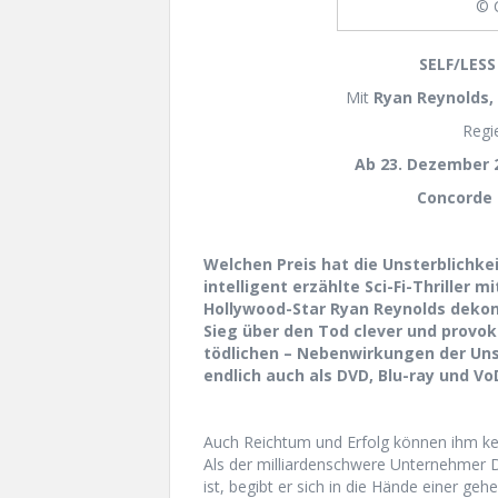
© 
S
ELF/LESS
Mit
Ryan Reynolds,
Regi
Ab
23. Dezember
2
Concorde
Welchen Preis hat die Unsterblichke
intelligent erzählte Sci-Fi-Thriller 
Hollywood-Star Ryan Reynolds deko
Sieg über den Tod clever und provo
tödlichen – Nebenwirkungen der Uns
endlich auch als DVD, Blu-ray und V
Auch Reichtum und Erfolg können ihm kei
Als der milliardenschwere Unternehmer D
ist, begibt er sich in die Hände einer ge