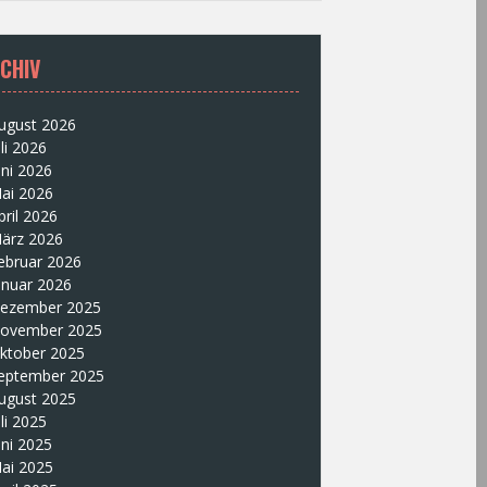
CHIV
ugust 2026
uli 2026
uni 2026
ai 2026
pril 2026
ärz 2026
ebruar 2026
anuar 2026
ezember 2025
ovember 2025
ktober 2025
eptember 2025
ugust 2025
uli 2025
uni 2025
ai 2025