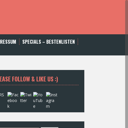
PRESSUM
SPECIALS – BESTENLISTEN
EASE FOLLOW & LIKE US :)