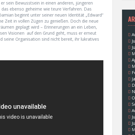
 er sein Bewusstsein in einen anderen, jüngeren
h das ebenso geheime wie teure Verfahren. Das
Damian beginnt unter seiner neuen Identität „Edward“
AR
ne Zeit in vollen Zügen zu genießen. Doch die neue
räumen geplagt wird – Erinnerungen an ein Leben,
iesen Visionen auf den Grund geht, muss er erneut
A
 seine Organisation sind nicht bereit, ihr lukratives
J
J
M
A
M
F
J
D
N
O
S
A
J
J
M