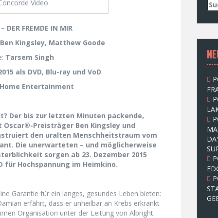
Concorde Video
S
u
c
 – DER FREMDE IN MIR
h
e
 Ben Kingsley, Matthew Goode
NE
n
e:
Tarsem Singh
n
a
015 als DVD, Blu-ray und VoD
P
c
 Home Entertainment
FRA
h
P
:
LAK
it? Der bis zur letzten Minuten packende,
P
mit Oscar®-Preisträger Ben Kingsley und
MA
nstruiert den uralten Menschheitstraum vom
DA
kant. Die unerwarteten – und möglicherweise
SU
terblichkeit sorgen ab 23. Dezember 2015
P
oD für Hochspannung im Heimkino.
ED
P
ST
ne Garantie für ein langes, gesundes Leben bieten:
GE
amian erfährt, dass er unheilbar an Krebs erkrankt
heimen Organisation unter der Leitung von Albright.