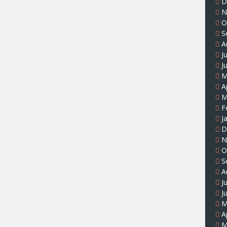
D
N
O
S
A
J
J
M
A
M
F
J
D
N
O
S
A
J
J
M
A
M