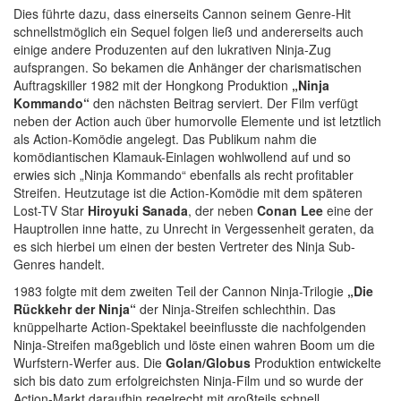
Dies führte dazu, dass einerseits Cannon seinem Genre-Hit
schnellstmöglich ein Sequel folgen ließ und andererseits auch
einige andere Produzenten auf den lukrativen Ninja-Zug
aufsprangen. So bekamen die Anhänger der charismatischen
Auftragskiller 1982 mit der Hongkong Produktion
„Ninja
Kommando“
den nächsten Beitrag serviert. Der Film verfügt
neben der Action auch über humorvolle Elemente und ist letztlich
als Action-Komödie angelegt. Das Publikum nahm die
komödiantischen Klamauk-Einlagen wohlwollend auf und so
erwies sich „Ninja Kommando“ ebenfalls als recht profitabler
Streifen. Heutzutage ist die Action-Komödie mit dem späteren
Lost-TV Star
Hiroyuki Sanada
, der neben
Conan Lee
eine der
Hauptrollen inne hatte, zu Unrecht in Vergessenheit geraten, da
es sich hierbei um einen der besten Vertreter des Ninja Sub-
Genres handelt.
1983 folgte mit dem zweiten Teil der Cannon Ninja-Trilogie
„Die
Rückkehr der Ninja“
der Ninja-Streifen schlechthin. Das
knüppelharte Action-Spektakel beeinflusste die nachfolgenden
Ninja-Streifen maßgeblich und löste einen wahren Boom um die
Wurfstern-Werfer aus. Die
Golan/Globus
Produktion entwickelte
sich bis dato zum erfolgreichsten Ninja-Film und so wurde der
Action-Markt daraufhin regelrecht mit großteils schnell