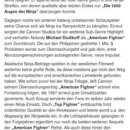
Streifen, von denen qualitativ aber letzten Endes nur
„Die 1000
Augen der Ninja“
überzeugen konnte.
Dagegen nutzte ein anderer bislang unbekannter Schauspieler
seine Chance sich als Ninja ins Rampenlicht zu kämpfen. Erneut
sorgten die Cannon Studios für ein weiteres Sub-Genre Highlight
und verhalfen Nobody
Michael Dudikoff
als
„American Fighter“
zum Durchbruch. Die auf den Philippinen gedrehte 1 Mio. $
Produktion wurde zum Überraschungshit und gab dem, erste
Abnutzungserscheinungen aufzeigenden Genre, neue Impulse.
Asiatische Ninja-Beiträge spielten in der westlichen Filmwelt
weiterhin keine große Rolle, da diese meistens gar nicht den Weg
auf die europäischen und amerikanischen Leinwände gefunden
haben. Wie schon zuvor bei der Ninja-Trilogie, ließ Cannon
seinem Überraschungserfolg
„American Fighter“
schnell eine
Fortsetzung folgen, die 1987 erneut gute Umsatzzahlen
generierte. Auch Kosugi servierte den Fans im selben Jahr wieder
einen Ninja-Einsatz. Doch
„Top Fighter“
enttäuschte trotz
ordentlicher Qualität an den Kinokassen und leitete somit u.a. den
Abgesang der Ninjawelle ein. In die Lichtspielhäuser gelangten in
den Folgejahren eigentlich nur noch die beiden weiteren Sequels
der
„American Fighter“
-Reihe. Als auch diese hinter den