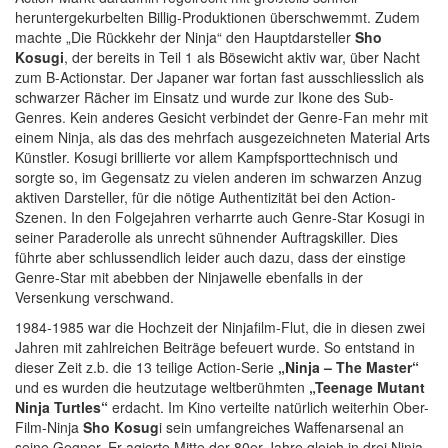
heruntergekurbelten Billig-Produktionen überschwemmt. Zudem
machte „Die Rückkehr der Ninja“ den Hauptdarsteller
Sho
Kosugi
, der bereits in Teil 1 als Bösewicht aktiv war, über Nacht
zum B-Actionstar. Der Japaner war fortan fast ausschliesslich als
schwarzer Rächer im Einsatz und wurde zur Ikone des Sub-
Genres. Kein anderes Gesicht verbindet der Genre-Fan mehr mit
einem Ninja, als das des mehrfach ausgezeichneten Material Arts
Künstler. Kosugi brillierte vor allem Kampfsporttechnisch und
sorgte so, im Gegensatz zu vielen anderen im schwarzen Anzug
aktiven Darsteller, für die nötige Authentizität bei den Action-
Szenen. In den Folgejahren verharrte auch Genre-Star Kosugi in
seiner Paraderolle als unrecht sühnender Auftragskiller. Dies
führte aber schlussendlich leider auch dazu, dass der einstige
Genre-Star mit abebben der Ninjawelle ebenfalls in der
Versenkung verschwand.
1984-1985 war die Hochzeit der Ninjafilm-Flut, die in diesen zwei
Jahren mit zahlreichen Beiträge befeuert wurde. So entstand in
dieser Zeit z.b. die 13 teilige Action-Serie
„Ninja – The Master“
und es wurden die heutzutage weltberühmten
„Teenage Mutant
Ninja Turtles“
erdacht. Im Kino verteilte natürlich weiterhin Ober-
Film-Ninja
Sho Kosug
i sein umfangreiches Waffenarsenal an
seine Gegner. Er agierte Mitte der 80er Jahre gleich in drei Ninja-