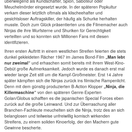
überwiegend als Kundschafter, Spion, Saboteur oder
Meuchelmörder eingesetzt wurde. In der späteren Popkultur
verkam dieser letztlich oftmals als klischeehafter und
gesichtsloser Auftragskiller, der häufig als Schurke herhalten
musste. Doch zum Glück präsentierten uns die Filmemacher auch
Ninjas die ihre Wurfsterne und Shuriken für Gerechtigkeit
verteilten und so konnten sich Millionen Fans mit diesen
identifizieren.
Ihren ersten Auftritt in einem westlichen Streifen feierten die stets
dunkel gekleideten Rächer 1967 im James Bond-Film
„Man lebt
nur zweimal“
und erhaschen somit bereits mit ihrem West-Kino-
Debüt große Aufmerksamkeit. Jedoch wurde es danach erst mal
wieder lange Zeit still um die Kampf-Großmeister. Erst 14 Jahre
später kämpften sich die Ninjas zurück ins filmische Rampenlicht.
Denn mit dem günstig produzierten B-Action Klopper
„Ninja, die
Killermaschine“
von den späteren Genre-Experten
Golan/Globus schafften es die japanischen Special Forces eben
zurück auf die große Leinwand. Und zur Überraschung aller
Branchen-Fachleute meuchelten sich die Ninja, trotz des an sich
belanglosen und teilweise unfreiwillig komisch wirkenden
Streifens, zu einem soliden Kinoerfolg, der den Machern gute
Gewinne bescherte.