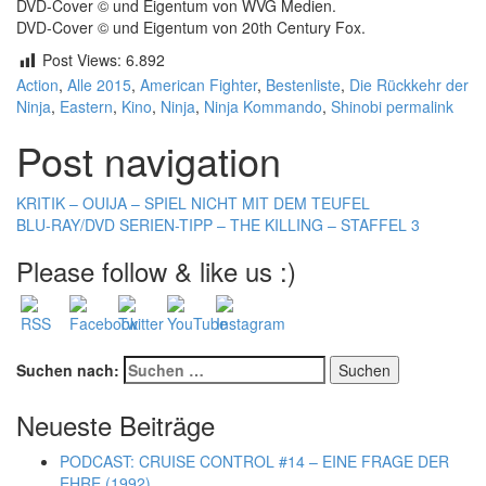
DVD-Cover © und Eigentum von WVG Medien.
DVD-Cover © und Eigentum von 20th Century Fox.
Post Views:
6.892
Action
,
Alle
2015
,
American Fighter
,
Bestenliste
,
Die Rückkehr der
Ninja
,
Eastern
,
Kino
,
Ninja
,
Ninja Kommando
,
Shinobi
permalink
Post navigation
KRITIK – OUIJA – SPIEL NICHT MIT DEM TEUFEL
BLU-RAY/DVD SERIEN-TIPP – THE KILLING – STAFFEL 3
Please follow & like us :)
Suchen nach:
Neueste Beiträge
PODCAST: CRUISE CONTROL #14 – EINE FRAGE DER
EHRE (1992)