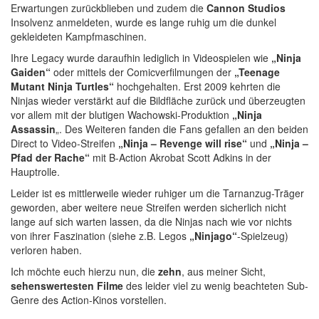
Erwartungen zurückblieben und zudem die
Cannon Studios
Insolvenz anmeldeten, wurde es lange ruhig um die dunkel
gekleideten Kampfmaschinen.
Ihre Legacy wurde daraufhin lediglich in Videospielen wie
„Ninja
Gaiden“
oder mittels der Comicverfilmungen der
„Teenage
Mutant Ninja Turtles“
hochgehalten. Erst 2009 kehrten die
Ninjas wieder verstärkt auf die Bildfläche zurück und überzeugten
vor allem mit der blutigen Wachowski-Produktion
„Ninja
Assassin
„. Des Weiteren fanden die Fans gefallen an den beiden
Direct to Video-Streifen
„Ninja – Revenge will rise“
und
„Ninja –
Pfad der Rache“
mit B-Action Akrobat Scott Adkins in der
Hauptrolle.
Leider ist es mittlerweile wieder ruhiger um die Tarnanzug-Träger
geworden, aber weitere neue Streifen werden sicherlich nicht
lange auf sich warten lassen, da die Ninjas nach wie vor nichts
von ihrer Faszination (siehe z.B. Legos
„Ninjago“
-Spielzeug)
verloren haben.
Ich möchte euch hierzu nun, die
zehn
, aus meiner Sicht,
sehenswertesten Filme
des leider viel zu wenig beachteten Sub-
Genre des Action-Kinos vorstellen.