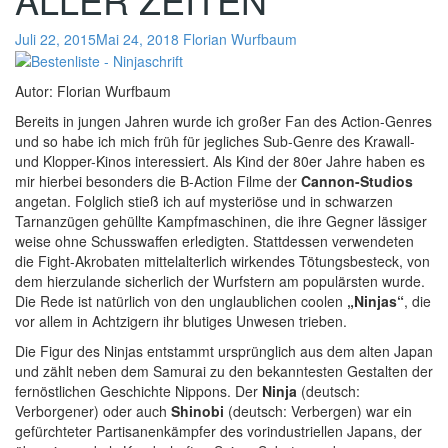
Juli 22, 2015
Mai 24, 2018
Florian Wurfbaum
Autor: Florian Wurfbaum
Bereits in jungen Jahren wurde ich großer Fan des Action-Genres
und so habe ich mich früh für jegliches Sub-Genre des Krawall-
und Klopper-Kinos interessiert. Als Kind der 80er Jahre haben es
mir hierbei besonders die B-Action Filme der
Cannon-Studios
angetan. Folglich stieß ich auf mysteriöse und in schwarzen
Tarnanzügen gehüllte Kampfmaschinen, die ihre Gegner lässiger
weise ohne Schusswaffen erledigten. Stattdessen verwendeten
die Fight-Akrobaten mittelalterlich wirkendes Tötungsbesteck, von
dem hierzulande sicherlich der Wurfstern am populärsten wurde.
Die Rede ist natürlich von den unglaublichen coolen
„Ninjas“
, die
vor allem in Achtzigern ihr blutiges Unwesen trieben.
Die Figur des Ninjas entstammt ursprünglich aus dem alten Japan
und zählt neben dem Samurai zu den bekanntesten Gestalten der
fernöstlichen Geschichte Nippons. Der
Ninja
(deutsch:
Verborgener) oder auch
Shinobi
(deutsch: Verbergen) war ein
gefürchteter Partisanenkämpfer des vorindustriellen Japans, der