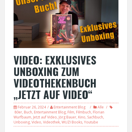
VIDEO: EXKLUSIVES
UNBOXING ZUM
VIDEOTHEKENBUCH
„JETZT AUF VIDEO“
Februar 26, 2024
Entertainment Blog
Alle
80er
,
Buch
,
Entertainment Blog
,
Film
,
Filmbuch
,
Florian
Wurfbaum
,
Jetzt auf Video
,
Jörg Bauer
,
Kino
,
Sachbuch
,
Unboxing
,
Video
,
Videothek
,
WUZI Books
,
Youtube