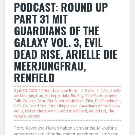
PODCAST: ROUND UP
PART 31 MIT
GUARDIANS OF THE
GALAXY VOL. 3, EVIL
DEAD RISE, ARIELLE DIE
MEERJUNGFRAU,
RENFIELD
Juli 30, 2023
Entertainment Blog
Alle
Air
,
Arielle
die Meerjungfrau
,
Audioprodukt
,
Blu-Ray
,
Cine Entertainment
Talk
,
Cocaine Bear
,
Der Super Mario Bros. Film
,
Die Fabelmans
,
DVD
,
Evil Dead Rise
,
Film
,
Filmplausch
,
Guardians of the Galaxy
Vol. 3
,
Hörsendung
,
Kino
,
Podcast
,
Renfield
,
Round Up
,
The
Pope´s Exorcist
Tom, Kevin und Florian haben sich vor die Mikrofone
versammelt um über die zuletzt gesehenen Filme der