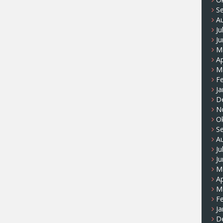
S
A
Ju
Ju
M
Ap
M
F
Ja
D
N
O
S
A
Ju
Ju
M
Ap
M
F
Ja
D