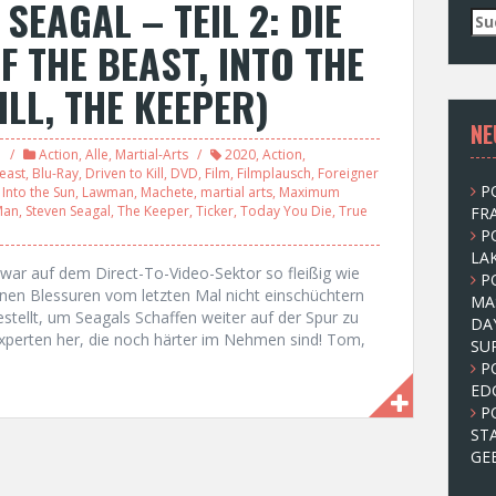
SEAGAL – TEIL 2: DIE
S
u
F THE BEAST, INTO THE
c
h
ILL, THE KEEPER)
e
NE
n
n
Action
,
Alle
,
Martial-Arts
2020
,
Action
,
a
Beast
,
Blu-Ray
,
Driven to Kill
,
DVD
,
Film
,
Filmplausch
,
Foreigner
P
,
Into the Sun
,
Lawman
,
Machete
,
martial arts
,
Maximum
c
Man
,
Steven Seagal
,
The Keeper
,
Ticker
,
Today You Die
,
True
FRA
h
P
:
LAK
r war auf dem Direct-To-Video-Sektor so fleißig wie
P
inen Blessuren vom letzten Mal nicht einschüchtern
MA
ellt, um Seagals Schaffen weiter auf der Spur zu
DA
Experten her, die noch härter im Nehmen sind! Tom,
SU
P
ED
P
ST
GE