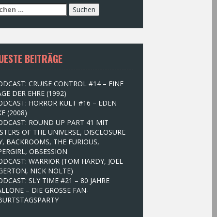
UESTE BEITRÄGE
ODCAST: CRUISE CONTROL #14 – EINE
GE DER EHRE (1992)
ODCAST: HORROR KULT #16 – EDEN
E (2008)
ODCAST: ROUND UP PART 41 MIT
STERS OF THE UNIVERSE, DISCLOSURE
Y, BACKROOMS, THE FURIOUS,
PERGIRL, OBSESSION
ODCAST: WARRIOR (TOM HARDY, JOEL
GERTON, NICK NOLTE)
ODCAST: SLY TIME #21 – 80 JAHRE
ALLONE – DIE GROSSE FAN-
BURTSTAGSPARTY