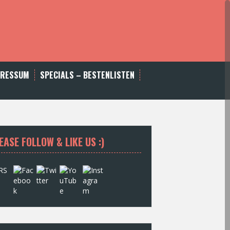
PRESSUM
SPECIALS – BESTENLISTEN
EASE FOLLOW & LIKE US :)