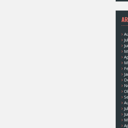
AR
A
Ju
Ju
M
Ap
M
F
Ja
D
N
O
S
A
Ju
Ju
M
Ap