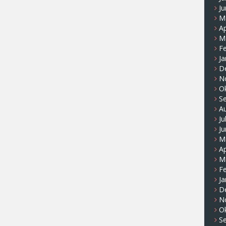
Ju
M
Ap
M
F
Ja
D
N
O
S
A
Ju
Ju
M
Ap
M
F
Ja
D
N
O
S