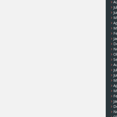
A
Ju
Ju
M
Ap
M
F
Ja
D
N
O
S
A
Ju
Ju
M
Ap
M
F
Ja
D
N
O