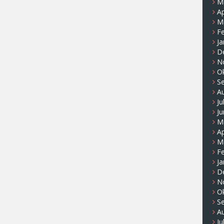
M
Ap
M
F
Ja
D
N
O
S
A
Ju
Ju
M
Ap
M
F
Ja
D
N
O
S
A
Ju