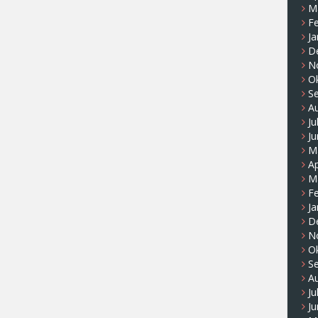
M
F
Ja
D
N
O
S
A
Ju
Ju
M
Ap
M
F
Ja
D
N
O
S
A
Ju
Ju