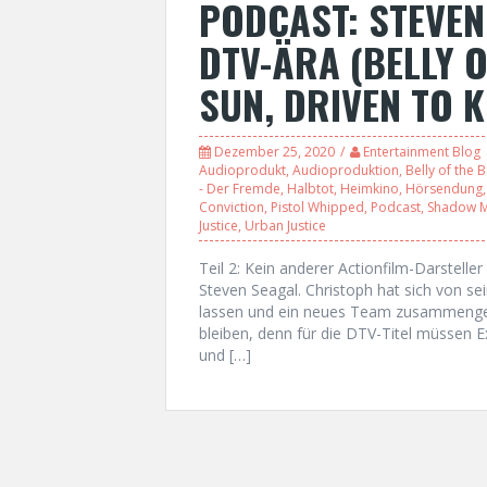
PODCAST: STEVEN 
DTV-ÄRA (BELLY O
SUN, DRIVEN TO K
Dezember 25, 2020
Entertainment Blog
Audioprodukt
,
Audioproduktion
,
Belly of the 
- Der Fremde
,
Halbtot
,
Heimkino
,
Hörsendung
Conviction
,
Pistol Whipped
,
Podcast
,
Shadow 
Justice
,
Urban Justice
Teil 2: Kein anderer Actionfilm-Darstelle
Steven Seagal. Christoph hat sich von se
lassen und ein neues Team zusammengest
bleiben, denn für die DTV-Titel müssen 
und […]