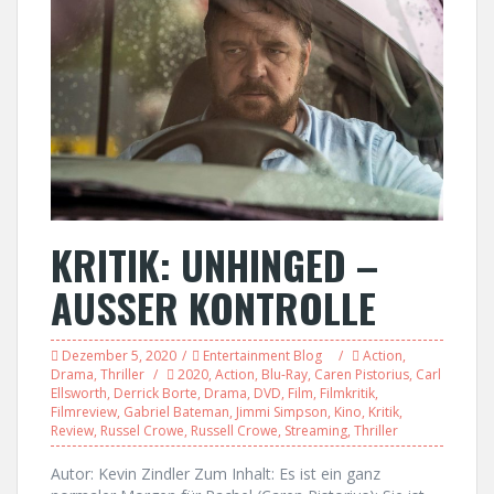
KRITIK: UNHINGED –
AUSSER KONTROLLE
Dezember 5, 2020
Entertainment Blog
Action
,
Drama
,
Thriller
2020
,
Action
,
Blu-Ray
,
Caren Pistorius
,
Carl
Ellsworth
,
Derrick Borte
,
Drama
,
DVD
,
Film
,
Filmkritik
,
Filmreview
,
Gabriel Bateman
,
Jimmi Simpson
,
Kino
,
Kritik
,
Review
,
Russel Crowe
,
Russell Crowe
,
Streaming
,
Thriller
Autor: Kevin Zindler Zum Inhalt: Es ist ein ganz