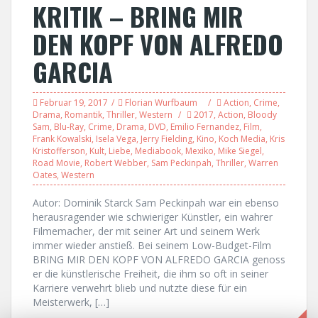
KRITIK – BRING MIR
DEN KOPF VON ALFREDO
GARCIA
Februar 19, 2017
Florian Wurfbaum
Action
,
Crime
,
Drama
,
Romantik
,
Thriller
,
Western
2017
,
Action
,
Bloody
Sam
,
Blu-Ray
,
Crime
,
Drama
,
DVD
,
Emilio Fernandez
,
Film
,
Frank Kowalski
,
Isela Vega
,
Jerry Fielding
,
Kino
,
Koch Media
,
Kris
Kristofferson
,
Kult
,
Liebe
,
Mediabook
,
Mexiko
,
Mike Siegel
,
Road Movie
,
Robert Webber
,
Sam Peckinpah
,
Thriller
,
Warren
Oates
,
Western
Autor: Dominik Starck Sam Peckinpah war ein ebenso
herausragender wie schwieriger Künstler, ein wahrer
Filmemacher, der mit seiner Art und seinem Werk
immer wieder anstieß. Bei seinem Low-Budget-Film
BRING MIR DEN KOPF VON ALFREDO GARCIA genoss
er die künstlerische Freiheit, die ihm so oft in seiner
Karriere verwehrt blieb und nutzte diese für ein
Meisterwerk, […]