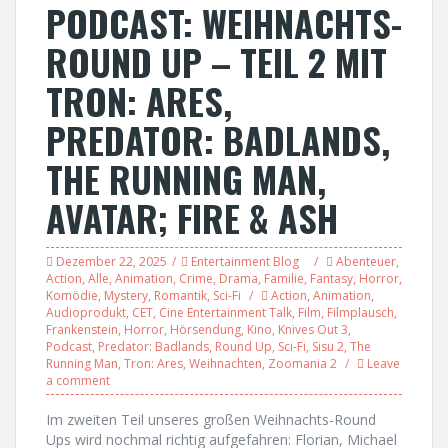
PODCAST: WEIHNACHTS-
ROUND UP – TEIL 2 MIT
TRON: ARES,
PREDATOR: BADLANDS,
THE RUNNING MAN,
AVATAR; FIRE & ASH
Dezember 22, 2025
Entertainment Blog
Abenteuer
,
Action
,
Alle
,
Animation
,
Crime
,
Drama
,
Familie
,
Fantasy
,
Horror
,
Komödie
,
Mystery
,
Romantik
,
Sci-Fi
Action
,
Animation
,
Audioprodukt
,
CET
,
Cine Entertainment Talk
,
Film
,
Filmplausch
,
Frankenstein
,
Horror
,
Hörsendung
,
Kino
,
Knives Out 3
,
Podcast
,
Predator: Badlands
,
Round Up
,
Sci-Fi
,
Sisu 2
,
The
Running Man
,
Tron: Ares
,
Weihnachten
,
Zoomania 2
Leave
a comment
Im zweiten Teil unseres großen Weihnachts-Round
Ups wird nochmal richtig aufgefahren: Florian, Michael