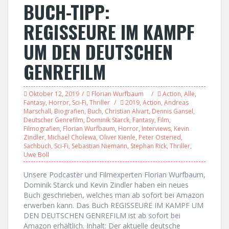
BUCH-TIPP:
REGISSEURE IM KAMPF
UM DEN DEUTSCHEN
GENREFILM
Oktober 12, 2019
Florian Wurfbaum
Action
,
Alle
,
Fantasy
,
Horror
,
Sci-Fi
,
Thriller
2019
,
Action
,
Andreas
Marschall
,
Biografien
,
Buch
,
Christian Alvart
,
Dennis Gansel
,
Deutscher Genrefilm
,
Dominik Starck
,
Fantasy
,
Film
,
Filmografien
,
Florian Wurfbaum
,
Horror
,
Interviews
,
Kevin
Zindler
,
Michael Cholewa
,
Oliver Kienle
,
Peter Osteried
,
Sachbuch
,
Sci-Fi
,
Sebastian Niemann
,
Stephan Rick
,
Thriller
,
Uwe Boll
Unsere Podcaster und Filmexperten Florian Wurfbaum,
Dominik Starck und Kevin Zindler haben ein neues
Buch geschrieben, welches man ab sofort bei Amazon
erwerben kann. Das Buch REGISSEURE IM KAMPF UM
DEN DEUTSCHEN GENREFILM ist ab sofort bei
Amazon erhältlich. Inhalt: Der aktuelle deutsche