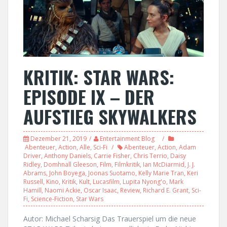
KRITIK: STAR WARS:
EPISODE IX – DER
AUFSTIEG SKYWALKERS
Dezember 21, 2019
Entertainment Blog
Abenteuer
,
Action
,
Alle
,
Sci-Fi
Abenteuer
,
Action
,
Adam
Driver
,
Anthony Daniels
,
Carrie Fisher
,
Chris Terrio
,
Daisy
Ridley
,
Domhnall Gleeson
,
Film
,
Filmkritik
,
Ian McDiarmid
,
J. J.
Abrams
,
John Boyega
,
Joonas Suotamo
,
Kelly Marie Tran
,
Keri
Russell
,
Kino
,
Kritik
,
Kult
,
Lucasfilm
,
Lupita Nyong'o
,
Mark
Hamill
,
Naomi Ackie
,
Oscar Isaac
,
Review
,
Richard E. Grant
,
Sci-
Fi
,
Science-Fiction
,
Star Wars
Autor: Michael Scharsig Das Trauerspiel um die neue