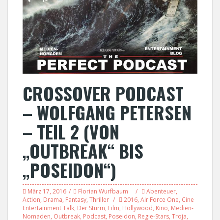
CROSSOVER PODCAST
– WOLFGANG PETERSEN
– TEIL 2 (VON
„OUTBREAK“ BIS
„POSEIDON“)
März 17, 2016
Florian Wurfbaum
Abenteuer
,
Action
,
Drama
,
Fantasy
,
Thriller
2016
,
Air Force One
,
Cine
Entertainment Talk
,
Der Sturm
,
Film
,
Hollywood
,
Kino
,
Medien-
Nomaden
,
Outbreak
,
Podcast
,
Poseidon
,
Regie-Stars
,
Troja
,