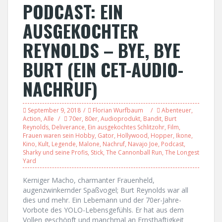
PODCAST: EIN
AUSGEKOCHTER
REYNOLDS – BYE, BYE
BURT (EIN CET-AUDIO-
NACHRUF)
September 9, 2018
Florian Wurfbaum
Abenteuer
,
Action
,
Alle
70er
,
80er
,
Audioprodukt
,
Bandit
,
Burt
Reynolds
,
Deliverance
,
Ein ausgekochtes Schlitzohr
,
Film
,
Frauen waren sein Hobby
,
Gator
,
Hollywood
,
Hopper
,
Ikone
,
Kino
,
Kult
,
Legende
,
Malone
,
Nachruf
,
Navajo Joe
,
Podcast
,
Sharky und seine Profis
,
Stick
,
The Cannonball Run
,
The Longest
Yard
Kerniger Macho, charmanter Frauenheld,
augenzwinkernder Spaßvogel; Burt Reynolds war all
dies und mehr. Ein Lebemann und der 70er-Jahre-
Vorbote des YOLO-Lebensgefühls. Er hat aus dem
Vollen geschöpft und manchmal an Ernsthaftigkeit