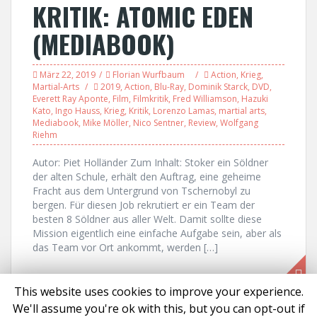
KRITIK: ATOMIC EDEN
(MEDIABOOK)
März 22, 2019
Florian Wurfbaum
Action
,
Krieg
,
Martial-Arts
2019
,
Action
,
Blu-Ray
,
Dominik Starck
,
DVD
,
Everett Ray Aponte
,
Film
,
Filmkritik
,
Fred Williamson
,
Hazuki
Kato
,
Ingo Hauss
,
Krieg
,
Kritik
,
Lorenzo Lamas
,
martial arts
,
Mediabook
,
Mike Möller
,
Nico Sentner
,
Review
,
Wolfgang
Riehm
Autor: Piet Holländer Zum Inhalt: Stoker ein Söldner
der alten Schule, erhält den Auftrag, eine geheime
Fracht aus dem Untergrund von Tschernobyl zu
bergen. Für diesen Job rekrutiert er ein Team der
besten 8 Söldner aus aller Welt. Damit sollte diese
Mission eigentlich eine einfache Aufgabe sein, aber als
das Team vor Ort ankommt, werden […]
This website uses cookies to improve your experience.
We'll assume you're ok with this, but you can opt-out if