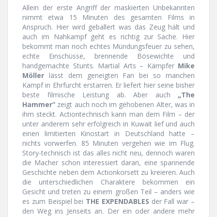
Allein der erste Angriff der maskierten Unbekannten
nimmt etwa 15 Minuten des gesamten Films in
Anspruch. Hier wird geballert was das Zeug hält und
auch im Nahkampf geht es richtig zur Sache. Hier
bekommt man noch echtes Mündungsfeuer zu sehen,
echte Einschüsse, brennende Bösewichte und
handgemachte Stunts. Martial Arts – Kämpfer
Mike
Möller
lässt dem geneigten Fan bei so manchen
Kampf in Ehrfurcht erstarren. Er liefert hier seine bisher
beste filmische Leistung ab. Aber auch
„The
Hammer“
zeigt auch noch im gehobenen Alter, was in
ihm steckt. Actiontechnisch kann man dem Film – der
unter anderem sehr erfolgreich in Kuwait lief und auch
einen limitierten Kinostart in Deutschland hatte –
nichts vorwerfen. 85 Minuten vergehen wie im Flug.
Story-technisch ist das alles nicht neu, dennoch waren
die Macher schon interessiert daran, eine spannende
Geschichte neben dem Actionkorsett zu kreieren. Auch
die unterschiedlichen Charaktere bekommen ein
Gesicht und treten zu einem großen Teil – anders wie
es zum Beispiel bei
THE EXPENDABLES
der Fall war –
den Weg ins Jenseits an. Der ein oder andere mehr