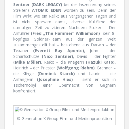
Sentner
(DARK LEGACY)
bei der Inszenierung seines
Streifens
ATOMIC EDEN
worden zu sein. Denn der
Film wirkt wie ein Relikt aus vergangenen Tagen und
ist nicht sparsam damit, diverse Kultfilme der
damaligen Zeit zu zitieren. Nachdem Stoker – Der
Anführer
(Fred „The Hammer“ Williamson)
sein 8-
köpfiges Söldner-Team aus der ganzen Welt
zusammengestellt hat – bestehend aus Darwin – der
Texaner
(Everett Ray Aponte)
, John – der
Scharfschütze
(Nico Sentner)
, David – der Fighter
(Mike Möller)
, Reiko – die Kriegerin
(Hazuki Kato),
Heinrich – der Priester
(Wolfgang Riehm)
, Brenner –
die Klinge
(Dominik Starck)
und Laurie – die
Anfängerin
(Josephine Hies)
– sieht er sich in
Tschernobyl einer Übermacht von Gegnern
konfrontiert.
© Generation X Group Film- und Medienproduktion