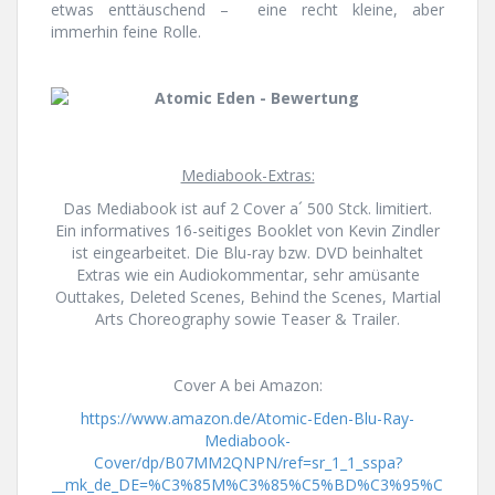
etwas enttäuschend – eine recht kleine, aber
immerhin feine Rolle.
Mediabook-Extras:
Das Mediabook ist auf 2 Cover a´ 500 Stck. limitiert.
Ein informatives 16-seitiges Booklet von Kevin Zindler
ist eingearbeitet. Die Blu-ray bzw. DVD beinhaltet
Extras wie ein Audiokommentar, sehr amüsante
Outtakes, Deleted Scenes, Behind the Scenes, Martial
Arts Choreography sowie Teaser & Trailer.
Cover A bei Amazon:
https://www.amazon.de/Atomic-Eden-Blu-Ray-
Mediabook-
Cover/dp/B07MM2QNPN/ref=sr_1_1_sspa?
__mk_de_DE=%C3%85M%C3%85%C5%BD%C3%95%C