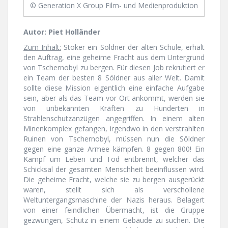
© Generation X Group Film- und Medienproduktion
Autor: Piet Holländer
Zum Inhalt:
Stoker ein Söldner der alten Schule, erhält
den Auftrag, eine geheime Fracht aus dem Untergrund
von Tschernobyl zu bergen. Für diesen Job rekrutiert er
ein Team der besten 8 Söldner aus aller Welt. Damit
sollte diese Mission eigentlich eine einfache Aufgabe
sein, aber als das Team vor Ort ankommt, werden sie
von unbekannten Kräften zu Hunderten in
Strahlenschutzanzügen angegriffen. In einem alten
Minenkomplex gefangen, irgendwo in den verstrahlten
Ruinen von Tschernobyl, müssen nun die Söldner
gegen eine ganze Armee kämpfen. 8 gegen 800! Ein
Kampf um Leben und Tod entbrennt, welcher das
Schicksal der gesamten Menschheit beeinflussen wird.
Die geheime Fracht, welche sie zu bergen ausgerückt
waren, stellt sich als verschollene
Weltuntergangsmaschine der Nazis heraus. Belagert
von einer feindlichen Übermacht, ist die Gruppe
gezwungen, Schutz in einem Gebäude zu suchen. Die