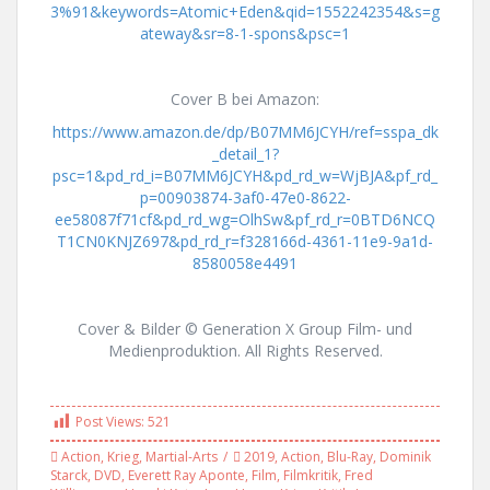
3%91&keywords=Atomic+Eden&qid=1552242354&s=g
ateway&sr=8-1-spons&psc=1
Cover B bei Amazon:
https://www.amazon.de/dp/B07MM6JCYH/ref=sspa_dk
_detail_1?
psc=1&pd_rd_i=B07MM6JCYH&pd_rd_w=WjBJA&pf_rd_
p=00903874-3af0-47e0-8622-
ee58087f71cf&pd_rd_wg=OlhSw&pf_rd_r=0BTD6NCQ
T1CN0KNJZ697&pd_rd_r=f328166d-4361-11e9-9a1d-
8580058e4491
Cover & Bilder © Generation X Group Film- und
Medienproduktion. All Rights Reserved.
Post Views:
521
Action
,
Krieg
,
Martial-Arts
2019
,
Action
,
Blu-Ray
,
Dominik
Starck
,
DVD
,
Everett Ray Aponte
,
Film
,
Filmkritik
,
Fred